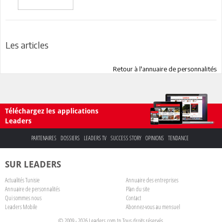
Les articles
Retour à l'annuaire de personnalités
Téléchargez les applications
Leaders
PARTENAIRES
DOSSIERS
LEADERS TV
SUCCESS STORY
OPINIONS
TENDANCE
SUR LEADERS
Actualités Tunisie
Annuaire des entreprises
Annuaire de personnalités
Plan du site
Qui sommes nous
Contact
Leaders Mobile
Abonnez-vous au mensuel
© 2009 - 2026 Leaders.com.tn Tous droits réservés.