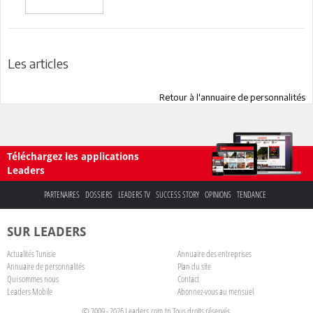
Les articles
Retour à l'annuaire de personnalités
Téléchargez les applications
Leaders
PARTENAIRES
DOSSIERS
LEADERS TV
SUCCESS STORY
OPINIONS
TENDANCE
SUR LEADERS
Actualités Tunisie
Annuaire des entreprises
Annuaire de personnalités
Plan du site
Qui sommes nous
Contact
Leaders Mobile
Abonnez-vous au mensuel
© 2009 - 2026 Leaders.com.tn Tous droits réservés.