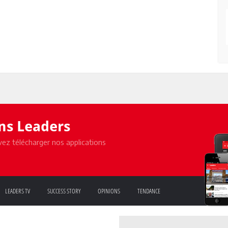
ons Leaders
ez télécharger nos applications
LEADERS TV
SUCCESS STORY
OPINIONS
TENDANCE