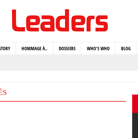
STORY
HOMMAGE À..
DOSSIERS
WHO'S WHO
BLOG
ÉS