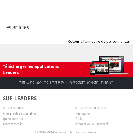
Les articles
Retour à l'annuaire de personnalités
Téléchargez les applications
Leaders
PARTENAIRES
DOSSIERS
LEADERS TV
SUCCESS STORY
OPINIONS
TENDANCE
SUR LEADERS
Actualités Tunisie
Annuaire des entreprises
Annuaire de personnalités
Plan du site
Qui sommes nous
Contact
Leaders Mobile
Abonnez-vous au mensuel
© 2009 - 2026 Leaders.com.tn Tous droits réservés.