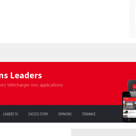
ons Leaders
ez télécharger nos applications
LEADERS TV
SUCCESS STORY
OPINIONS
TENDANCE