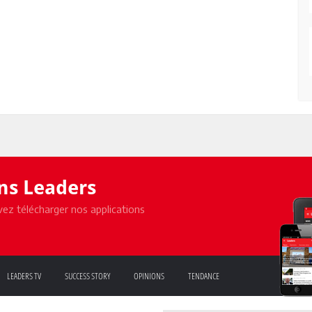
ons Leaders
ez télécharger nos applications
LEADERS TV
SUCCESS STORY
OPINIONS
TENDANCE