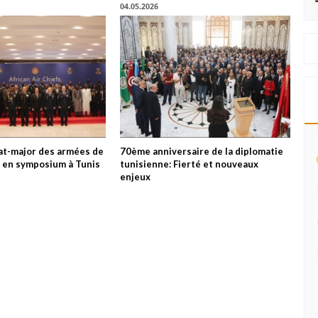
04.05.2026
tat-major des armées de
70ème anniversaire de la diplomatie
es en symposium à Tunis
tunisienne: Fierté et nouveaux
enjeux