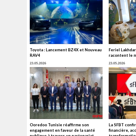
Toyota : Lancement BZ4X et Nouveau
Feriel Lakhdar
RAV4
racontent le 
23.05.2026
23.05.2026
Ooredoo Tunisie réaffirme son
La SFBT confir
engagement en faveur de la santé
financière, ac
publique à travers un partenariat
transformatio