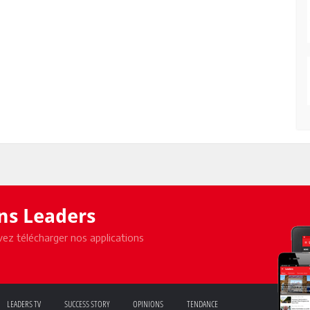
ons Leaders
ez télécharger nos applications
LEADERS TV
SUCCESS STORY
OPINIONS
TENDANCE