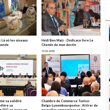
: Là où les oiseaux
Hédi Ben Maïz - Dédicace livre Le
monde
Chemin de mon destin
19.05.2026
me sa solidité
Chambre de Commerce Tuniso-
célère sa
Belgo-Luxembourgeoise : Attirer de
n ESG et ouvre un
nouvelles entreprises et les