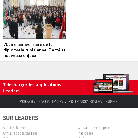
70ème anniversaire de la
diplomatie tunisienne: Fierté et
nouveaux enjeux
Téléchargez les applications
Leaders
PARTENAIRES
DOSSIERS
LEADERS TV
SUCCESS STORY
OPINIONS
TENDANCE
SUR LEADERS
Actualités Tunisie
Annuaire des entreprises
Annuaire de personnalités
Plan du site