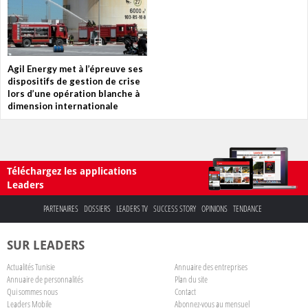
Agil Energy met à l’épreuve ses
dispositifs de gestion de crise
lors d’une opération blanche à
dimension internationale
Téléchargez les applications
Leaders
PARTENAIRES
DOSSIERS
LEADERS TV
SUCCESS STORY
OPINIONS
TENDANCE
SUR LEADERS
Actualités Tunisie
Annuaire des entreprises
Annuaire de personnalités
Plan du site
Qui sommes nous
Contact
Leaders Mobile
Abonnez-vous au mensuel