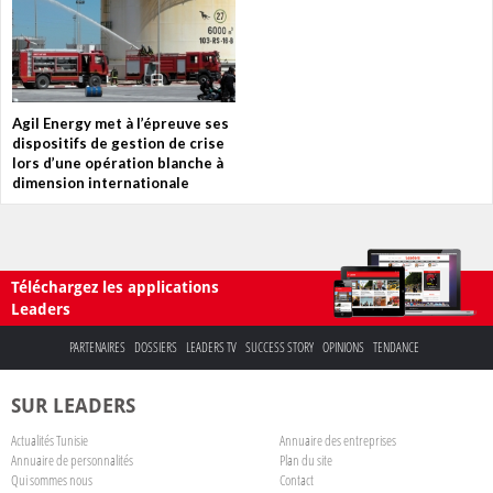
Agil Energy met à l’épreuve ses
dispositifs de gestion de crise
lors d’une opération blanche à
dimension internationale
Téléchargez les applications
Leaders
PARTENAIRES
DOSSIERS
LEADERS TV
SUCCESS STORY
OPINIONS
TENDANCE
SUR LEADERS
Actualités Tunisie
Annuaire des entreprises
Annuaire de personnalités
Plan du site
Qui sommes nous
Contact