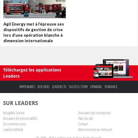
Agil Energy met à l’épreuve ses
dispositifs de gestion de crise
lors d’une opération blanche à
dimension internationale
Téléchargez les applications
Leaders
PARTENAIRES
DOSSIERS
LEADERS TV
SUCCESS STORY
OPINIONS
TENDANCE
SUR LEADERS
Actualités Tunisie
Annuaire des entreprises
Annuaire de personnalités
Plan du site
Qui sommes nous
Contact
Leaders Mobile
Abonnez-vous au mensuel