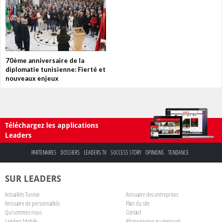
70ème anniversaire de la
diplomatie tunisienne: Fierté et
nouveaux enjeux
Téléchargez les applications
Leaders
PARTENAIRES
DOSSIERS
LEADERS TV
SUCCESS STORY
OPINIONS
TENDANCE
SUR LEADERS
Actualités Tunisie
Annuaire des entreprises
Annuaire de personnalités
Plan du site
Qui sommes nous
Contact
Leaders Mobile
Abonnez-vous au mensuel