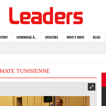
STORY
HOMMAGE À..
DOSSIERS
WHO'S WHO
BLOG
̂MATE TUNISIENNE