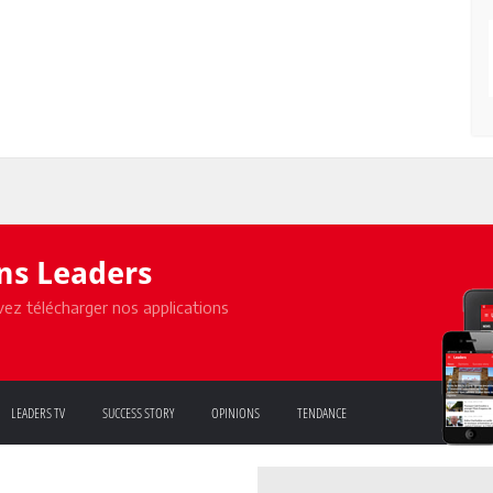
ons Leaders
ez télécharger nos applications
LEADERS TV
SUCCESS STORY
OPINIONS
TENDANCE