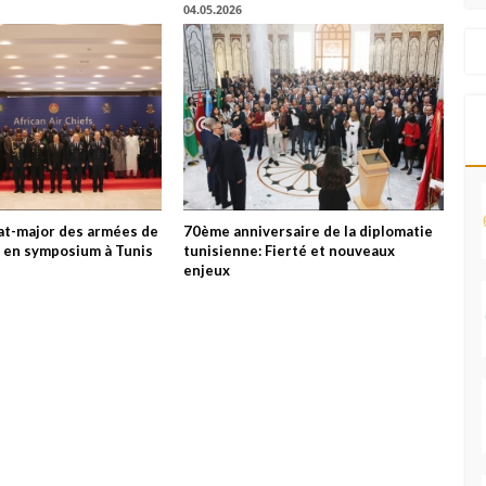
04.05.2026
tat-major des armées de
70ème anniversaire de la diplomatie
es en symposium à Tunis
tunisienne: Fierté et nouveaux
enjeux