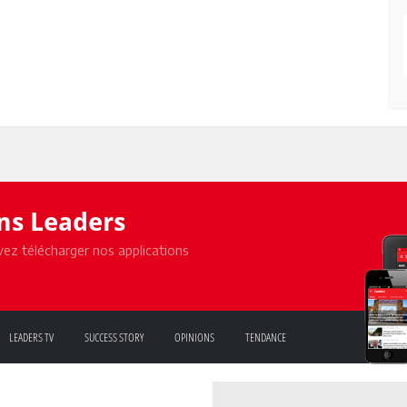
ons Leaders
ez télécharger nos applications
LEADERS TV
SUCCESS STORY
OPINIONS
TENDANCE