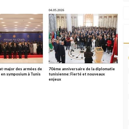
04.05.2026
tat-major des armées de
70ème anniversaire de la diplomatie
es en symposium à Tunis
tunisienne: Fierté et nouveaux
enjeux