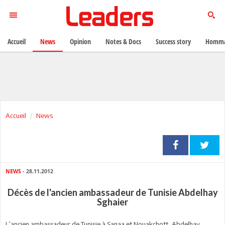
Accueil
News
Opinion
Notes & Docs
Success story
Homma
Accueil
News
NEWS
- 28.11.2012
Décès de l'ancien ambassadeur de Tunisie Abdelhay
Sghaier
L’ancien ambassadeur de Tunisie à Sanaa et Nouakchott, Abdelhay