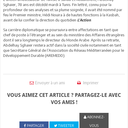
Sghaier, 78 ans est décédé mardi à Tunis. Fin lettré, connu pour la
profondeur de ses analyses et sa plume soignée, il avait été nommé par
feu le Premier ministre, Hédi Nouira à de hautes fonctions à la Kasbah,
avant de lui confier la direction du quotidien
.
L’Action
Sa carrière diplomatique se poursuivra entre affectations en tant que
chef de poste à l’étranger et au sein du ministère des Affaires étrangères
dont il sera longtemps le directeur du Monde Arabe. Après sa retraite,
Abdelhay Sghaier restera actif dans la société civile notamment en tant
que Secrétaire Général de l’Association du Réseau Méditerranéen pour le
Développement Durable (AREMEDD).
Envoyer à un ami
Imprimer
VOUS AIMEZ CET ARTICLE ? PARTAGEZ-LE AVEC
VOS AMIS !
ABONNEZ-
PARTAGER
TWEETER
VOUS