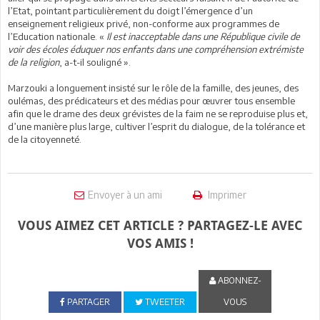
l’Etat, pointant particulièrement du doigt l’émergence d’un
enseignement religieux privé, non-conforme aux programmes de
l’Education nationale. «
Il est inacceptable dans une République civile de
voir des écoles éduquer nos enfants dans une compréhension extrémiste
de la religion
, a-t-il souligné ».
Marzouki a longuement insisté sur le rôle de la famille, des jeunes, des
oulémas, des prédicateurs et des médias pour œuvrer tous ensemble
afin que le drame des deux grévistes de la faim ne se reproduise plus et,
d’une manière plus large, cultiver l’esprit du dialogue, de la tolérance et
de la citoyenneté.
Envoyer à un ami
Imprimer
VOUS AIMEZ CET ARTICLE ? PARTAGEZ-LE AVEC
VOS AMIS !
ABONNEZ-
PARTAGER
TWEETER
VOUS