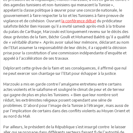
des agendas tunisiens et non-tunisiens qui menacent la Tunisie »,
appelant la classe politique à œuvrer pour une concorde nationale, le
gouvernement à faire respecter la loi et les Tunisiens à faire preuve de
vigilance et de cohésion. Ouvrant
la conférence débat
du prédicateur
salafiste Béchir Ben Hassen qu’il a invité samedi après-midi à la tribune
du palais de Carthage, Marzouki est longuement revenu sur le décès des
deux grévistes de la faim, Béchir Goulli et Mohamed Bakhti qu’il a qualifié
de
« véritable drame
». Après avoir salué leur mémoire, déclarant au nom
de l’Etat assumer la responsabilité de leur décès, il a rappelé la décision
prise pour la constitution d’une commission indépendante d’enquête et
appelé à l’accélération de ses travaux.
Déplorant cette grève de la faim et ses conséquences, il affirmé que nul
ne peut exercer son chantage sur l’Etat pour échapper à la justice.
Marzouki a mis en garde contre l’amalgame entretenu entre certains
actes violents et le salafisme et souligné le climat de peur et de terreur
qui gagne de plus en plus les Tunisiens. « Bien que leur nombre soit
réduit, les extrémistes religieux posent cependant une série de
problèmes. D’abord pour l’image de la Tunisie à l’étranger, mais aussi de
par l’implication de certains dans des conflits violents au Moyen Orient et
au nord du Mali.
Par ailleurs, le président de la République s’est insurgé contre le laisser
aller qui se propage dans différents secteurs faisant fi de l’autorité de