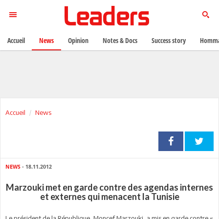
Accueil
News
Opinion
Notes & Docs
Success story
Homma
Accueil
News
NEWS
- 18.11.2012
Marzouki met en garde contre des agendas internes
et externes qui menacent la Tunisie
Le président de la République, Moncef Marzouki, a mis en garde contre «