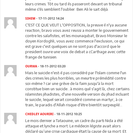
leurs crimes. Tôt ou tard ils passeront devant un tribunal
même s'ils semblent l'oublier. Ben Ali le sait déjà.
SIHEM
- 17-11-2012 14:24
C'EST CE QUE VEUT L'OPP0SITION, la preuve il n'ya aucune
reaction, bravo vous avez reussi a monter le gouvernement
contre les salafistes, et les mounaqubat, Bravo Monsieur le
doyen Kordoghli, vous avez commence l'exclusion, ce qui
est grave c'est quelques un ne sont pas d'accord que le
president ouvre une voix de debat a cCarthage avec cette
frange de tunisien.
OURWA
- 18-11-2012 03:20
Mais le suicide n'est-il pas considéré par l'Islam comme l'un
des crimes les plus horribles, un meurtre prémédité contre
soi-même ? car une grêve de la faim jusqu'à la mort
constitue bien un suicide...à moins quil s'agit là, chez certains
islamistes jihadistes, d'une nouvelle version du jihad incluant
le suicide, lequel serait considéré comme un martyr; à ce
train, le paradis d'Allah risque d'être bientôt surpeuplé...
CHEDLEY AOURIRI
- 18-11-2012 10:25
Le mois dernier a Tataouine, un cadre du parti Nida a été
attaque et lynche a mort. Le médecin légiste avait alors
déclaré qu’une crise cardiaque était la cause de sa mort. Et