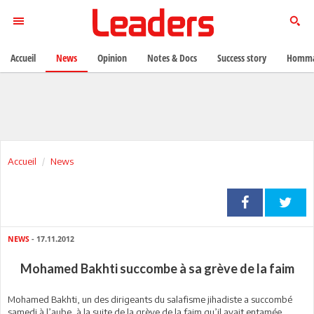
Accueil
News
Opinion
Notes & Docs
Success story
Homma
Accueil
News
NEWS
- 17.11.2012
Mohamed Bakhti succombe à sa grève de la faim
Mohamed Bakhti, un des dirigeants du salafisme jihadiste a succombé
samedi à l’aube, à la suite de la grève de la faim qu’il avait entamée