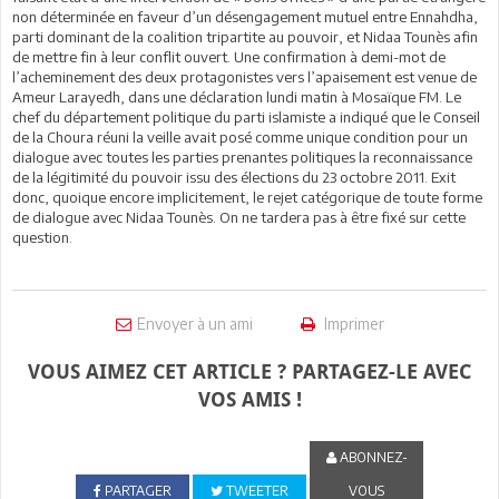
non déterminée en faveur d’un désengagement mutuel entre Ennahdha,
parti dominant de la coalition tripartite au pouvoir, et Nidaa Tounès afin
de mettre fin à leur conflit ouvert. Une confirmation à demi-mot de
l’acheminement des deux protagonistes vers l’apaisement est venue de
Ameur Larayedh, dans une déclaration lundi matin à Mosaïque FM. Le
chef du département politique du parti islamiste a indiqué que le Conseil
de la Choura réuni la veille avait posé comme unique condition pour un
dialogue avec toutes les parties prenantes politiques la reconnaissance
de la légitimité du pouvoir issu des élections du 23 octobre 2011. Exit
donc, quoique encore implicitement, le rejet catégorique de toute forme
de dialogue avec Nidaa Tounès. On ne tardera pas à être fixé sur cette
question.
Envoyer à un ami
Imprimer
VOUS AIMEZ CET ARTICLE ? PARTAGEZ-LE AVEC
VOS AMIS !
ABONNEZ-
PARTAGER
TWEETER
VOUS