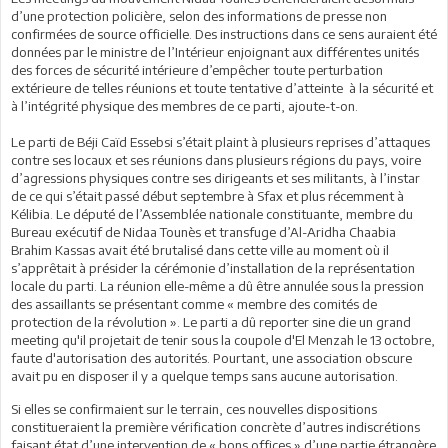
d’une protection policière, selon des informations de presse non
confirmées de source officielle. Des instructions dans ce sens auraient été
données par le ministre de l’Intérieur enjoignant aux différentes unités
des forces de sécurité intérieure d’empêcher toute perturbation
extérieure de telles réunions et toute tentative d’atteinte à la sécurité et
à l’intégrité physique des membres de ce parti, ajoute-t-on.
Le parti de Béji Caïd Essebsi s’était plaint à plusieurs reprises d’attaques
contre ses locaux et ses réunions dans plusieurs régions du pays, voire
d’agressions physiques contre ses dirigeants et ses militants, à l’instar
de ce qui s’était passé début septembre à Sfax et plus récemment à
Kélibia. Le député de l’Assemblée nationale constituante, membre du
Bureau exécutif de Nidaa Tounès et transfuge d’Al-Aridha Chaabia
Brahim Kassas avait été brutalisé dans cette ville au moment où il
s’apprêtait à présider la cérémonie d’installation de la représentation
locale du parti. La réunion elle-même a dû être annulée sous la pression
des assaillants se présentant comme « membre des comités de
protection de la révolution ». Le parti a dû reporter sine die un grand
meeting qu'il projetait de tenir sous la coupole d'El Menzah le 13 octobre,
faute d'autorisation des autorités. Pourtant, une association obscure
avait pu en disposer il y a quelque temps sans aucune autorisation.
Si elles se confirmaient sur le terrain, ces nouvelles dispositions
constitueraient la première vérification concrète d’autres indiscrétions
faisant état d’une intervention de « bons offices » d’une partie étrangère