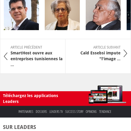
ARTICLE PRÉCÉDENT
ARTICLE SUIVANT
SmartHost ouvre aux
Caïd Essebsi impute
entreprises tunisiennes la
"l'image ...
...
Téléchargez les applications
Leaders
PARTENAIRES
DOSSIERS
LEADERS TV
SUCCESS STORY
OPINIONS
TENDANCE
SUR LEADERS