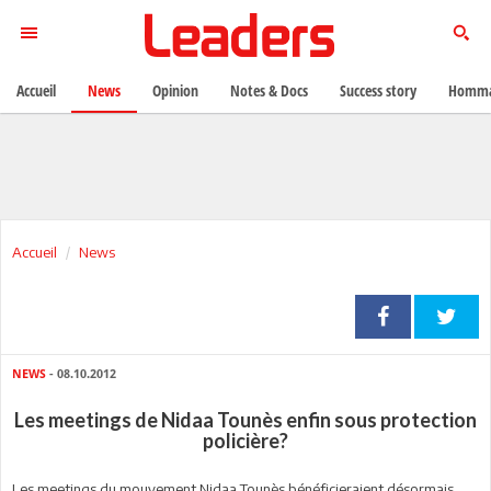
Accueil
News
Opinion
Notes & Docs
Success story
Homma
Accueil
News
NEWS
- 08.10.2012
Les meetings de Nidaa Tounès enfin sous protection
policière?
Les meetings du mouvement Nidaa Tounès bénéficieraient désormais