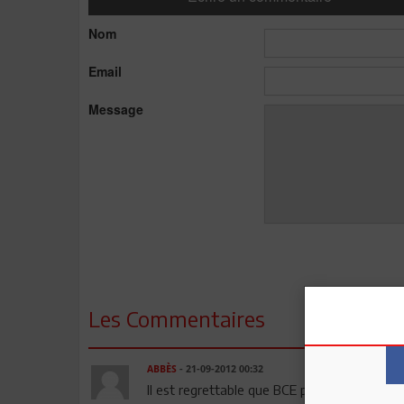
Nom
Email
Message
Les Commentaires
ABBÈS
- 21-09-2012 00:32
Il est regrettable que BCE profite de la sit