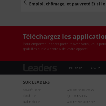
Emploi, chômage, et pauvreté Et si le .
Téléchargez les applicati
Pour emporter Leaders partout avec vous, vous pouv
gratuites sur le « store » de votre appareil.
PARTENAIRES
DOSSIERS
SUR LEADERS
Actualités Tunisie
Annuaire des entreprises
Plan du site
Qui sommes nous
Leaders Mobile
Abonnez-vous au mensuel