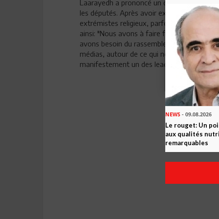
Laarayedh a prononcé un discours très sinc
les députés. Après avoir expliqué la férocité
extrémistes religieux, parfois armés, et avo
ainsi: "Nous avons à faire face à de grands 
avons besoin du rassemblement des leaders, 
médias, autour de ce qui nous unit, ce sera 
manifestement un des leaders qui est busy 
NEWS
- 09.08.2026
Le rouget: Un po
aux qualités nutr
remarquables