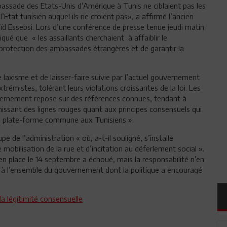
bassade des Etats-Unis d’Amérique à Tunis ne ciblaient pas les
’Etat tunisien auquel ils ne croient pas», a affirmé l’ancien
aïd Essebsi. Lors d’une conférence de presse tenue jeudi matin
qué que « les assaillants cherchaient à affaiblir le
protection des ambassades étrangères et de garantir la
e de laxisme et de laisser-faire suivie par l’actuel gouvernement
rémistes, tolérant leurs violations croissantes de la loi. Les
vernement repose sur des références connues, tendant à
chissant des lignes rouges quant aux principes consensuels qui
 la plate-forme commune aux Tunisiens ».
e de l’administration « où, a-t-il souligné, s’installe
mobilisation de la rue et d’incitation au déferlement social ».
mis en place le 14 septembre a échoué, mais la responsabilité n’en
ais à l’ensemble du gouvernement dont la politique a encouragé
la légitimité consensuelle