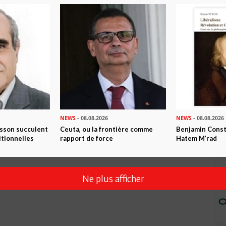
ère et patriotique devant l'ANC et qui semble avoir convaincu
 des assaillants incluant des repris de justice et des
ir reconnu une erreur d'appréciation, ce discours s'achevait
défis sécuritaires qui se posent à la région et pour cela nous
des partis, des organisations, de la société civile et des
notre force ». Je dis à Mr Larayedh, détrompes-toi car il y a
et non disponible!
NEWS
- 08.08.2026
NEWS
- 08.08.2026
isson succulent
Ceuta, ou la frontière comme
Benjamin Consta
itionnelles
rapport de force
Hatem M’rad
Ne plus afficher