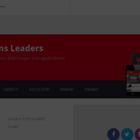
..
ons Leaders
ez télécharger nos applications
LEADERS TV
SUCCESS STORY
OPINIONS
TENDANCE
Annuaire de personnalités
Contact