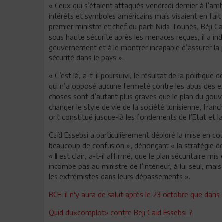
« Ceux qui s’étaient attaqués vendredi dernier à l’am
intérêts et symboles américains mais visaient en fait l
premier ministre et chef du parti Nida Tounès, Béji C
sous haute sécurité après les menaces reçues, il a indi
gouvernement et à le montrer incapable d’assurer la 
sécurité dans le pays ».
« C’est là, a-t-il poursuivi, le résultat de la politiqu
qui n’a opposé aucune fermeté contre les abus des ext
choses sont d’autant plus graves que le plan du gou
changer le style de vie de la société tunisienne, fran
ont constitué jusque-là les fondements de l’Etat et
Caïd Essebsi a particulièrement déploré la mise en coup
beaucoup de confusion », dénonçant « la stratégie de 
« Il est clair, a-t-il affirmé, que le plan sécuritaire 
incombe pas au ministre de l’Intérieur, à lui seul, m
les extrémistes dans leurs dépassements ».
BCE: il n'y aura de salut après le 23 octobre que dans 
Quid du«complot» contre Beji Caïd Essebsi ?