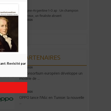
Espagne-Argentine 1-0 ap : Un champion
valeureux, un finaliste absent
19.07.2026
PARTENAIRES
nt: Revisité par
06.08.2026
Un consortium européen développe un
modèle de ...
04.08.2026
OPPO lance l'A6c en Tunisie: la nouvelle
...