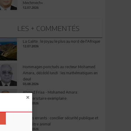
Mechmech»
12.07.2026
LES + COMMENTÉS
La Galite : le joyau le plus au nord de l'Afrique
12.07.2026
Hommages ponctués au recteur Mohamed
Amara, décédé lundi : les mathématiques en
deuil
03.08.2026
Ahmed Friaa - Mohamed Amara:
l’Universitaire exemplaire
04.08.2026
Chiens errants : concilier sécurité publique et
bien-être animal
17.07.2026