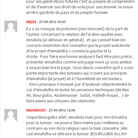
pour ses générations futures c'est au peuple de comprendre
et de d'exercer son droit de vote pour sanctionner sa vision
arrière gardiste du pays et du peuple Tunisien.
MEJDI
- 27-09-2012 10:35
il y a un manque de précision (non innocent) de la part de
l'auteur concernant la relation de l'arabie saudite avec
ennahda (al-ekhwan en général)...et qui connait bien les
courants islamistes doit connaitre que le projet wahabiste
et le projet d'ennahdha c comme la gauche et la
droite...Pour faire une bonne analyse il faut être plus précis,
présenter ennahdha comme une page noire ça vous amène
à ne pas bien lire la page...Vous devez connaitre qu'il y a une
partie importante des tunisiens qui croient aux principes
d'ennahdha (le projet) et à l’honnêteté de ses leaders
...Alors pourquoi n'essayer par d'analyser objectivement le
cas d'ennahdha et éviter les anciennes techniques (de Ben
Ali, Bourguiba, Abdennasser, Sadat, Hafedh Assad,...) de
faire peure aux citoyens des islamistes
MAHMOUDI
- 27-09-2012 12:06
Ceque Bourguiba afait ;ennahda mais pour moi Ennakba
pour la tunisie ; ne pourra faire meme pas l millieme;au
contraire au non de la religion sans la bien connaitre ;elle
cad ennahdha va detruire la tunisie ;BOURGUIBA ALLAH