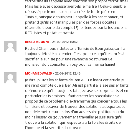
terrorisme lui rappelle avec émotion son propre terrorisme !
Mais les élèves dépasseraient-ils le maître ? Celui-ci semble
dépassé par le monstre qu'il a crée de toute pièce en
Tunisie, puisque depuis peu il appelle à les sanctionner, et
prétend qu'ils sont manipulés par des forces occultes
(éternelle théorie du complot !), entendez par là les anciens
RCD-istes et patati et patata ...
BEYA AMDOUNI
- 21-09-2012 15:42
Rached Ghannouchi déteste la Tunisie de Bourguiba,car il a
toujours détesté ce dernier. C'est pour cela qu'il est près à
sacrifier la Tunisie pour une revanche posthume! Ce
monsieur doit consulter un psy pour calmer sa haine!
MOHAMEDWALID
- 22-09-2012 12:45
Je dirai plutot les enfants de Ben Ali . En lisant cet article je
me rend compte que si Ben Ali est parti il a laisse ses enfants
defendre ce qu'il a toujours fait , ecrase ses opposants et en
particuler les islamistes.Il faut arreter les speculations a
propos de ce probleme d'extremisme qui concerne tous les
tunisiens et essayer de trouver des solutions adequates et
non dele mettre sur le dos d'un adversaire politique ou du
moins laisser ce gouvernement travailler je suis sure qu'il
trouvera la solution qui respectera a la fois les droits de
l'homme et la securite du citoyen.