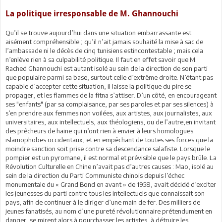
La politique irresponsable de M. Ghannouchi
Qu’il se trouve aujourd’hui dans une situation embarrassante est
aisément compréhensible ; qu’il n’ait jamais souhaité la mise à sac de
l’ambassade ni le décès de cinq tunisiens estincontestable ; mais cela
n’enlève rien à sa culpabilité politique. Il faut en effet savoir que M.
Rached Ghannouchi est autant isolé au sein de la direction de son parti
que populaire parmi sa base, surtout celle d’extrême droite. N’étant pas
capable d’accepter cette situation, il laisse la politique du pire se
propager, et les flammes de la fitna s’attiser. D’un côté, en encourageant
ses "enfants" (par sa complaisance, par ses paroles et par ses silences) à
s’en prendre aux femmes non voilées, aux artistes, aux journalistes, aux
universitaires, aux intellectuels, aux théologiens, ou de l’autre,en invitant
des prêcheurs de haine qui n’ont rien à envier à leurs homologues
islamophobes occidentaux, et en empêchant de toutes ses forces que la
moindre sanction soit prise contre sa descendance salafiste. Lorsque le
pompier est un pyromane, il est normal et prévisible que le pays brûle. La
Révolution Culturelle en Chine n’avait pas d’autres causes : Mao, isolé au
sein de la direction du Parti Communiste chinois depuis l’échec
monumentale du « Grand Bond en avant » de 1958, avait décidé d’exciter
les jeunesses du parti contre tous les intellectuels que connaissait son
pays, afin de continuer à le diriger d’une main de fer. Des milliers de
jeunes fanatisés, au nom d’une pureté révolutionnaire prétendument en
danger, se mirent alors à pourchasser les artistes, à détruire les