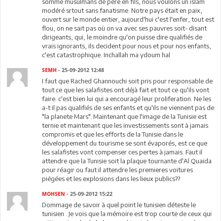
somme musulmans de père en fils, nous voulons un islam
modéré srtout sans fanatisme. Notre pays était en paix,
ouvert sur le monde entier, aujourd'hui c'est l'enfer, tout est
flou, on ne sait pas où on va avec ses pauvres soit- disant
dirigeants, qui, le moindre qu'on puisse dire qualifiés de
vrais ignorants, ils decident pour nous et pour nos enfants,
c'est catastrophique. Inchallah ma ydoum hal
SEMH
- 25-09-2012 12:48
I faut que Rached Ghannouchi soit pris pour responsable de
tout ce que les salafistes ont déjà fait et tout ce qu'ils vont
faire. c'est bien lui qui a encouragé leur proliferation. Ne les
a-t il pas qualifiés de ses enfants et qu'ils ne viennent pas de
"la planete Mars". Maintenant que l'image de la Tunisie est
ternie et maintenant que les investissements sont à jamais
compromis et que les efforts de la Tunisie dans le
développement du tourisme se sont évaporés, est ce que
les salafistes vont compenser ces pertes à jamais. Faut il
attendre que la Tunisie soit la plaque tournante d'Al Quaida
pour réagir ou faut il attendre les premieres voitures
piégées et les explosions dans les lieux publics??
MOHSEN
- 25-09-2012 15:22
Dommage de savoir à quel point le tunisien déteste le
tunisien . Je vois que la mémoire est trop courte de ceux qui