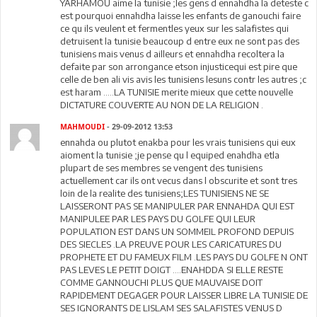
YARHAMOU aime la tunisie ;les gens d ennahdha la deteste c
est pourquoi ennahdha laisse les enfants de ganouchi faire
ce qu ils veulent et fermentles yeux sur les salafistes qui
detruisent la tunisie beaucoup d entre eux ne sont pas des
tunisiens mais venus d ailleurs et ennahdha recoltera la
defaite par son arrongance etson injusticequi est pire que
celle de ben ali vis avis les tunisiens lesuns contr les autres ;c
est haram .....LA TUNISIE merite mieux que cette nouvelle
DICTATURE COUVERTE AU NON DE LA RELIGION .
MAHMOUDI
- 29-09-2012 13:53
ennahda ou plutot enakba pour les vrais tunisiens qui eux
aioment la tunisie ;je pense qu l equiped enahdha etla
plupart de ses membres se vengent des tunisiens
actuellement car ils ont vecus dans l obscurite et sont tres
loin de la realite des tunisiens;LES TUNISIENS NE SE
LAISSERONT PAS SE MANIPULER PAR ENNAHDA QUI EST
MANIPULEE PAR LES PAYS DU GOLFE QUI LEUR
POPULATION EST DANS UN SOMMEIL PROFOND DEPUIS
DES SIECLES .LA PREUVE POUR LES CARICATURES DU
PROPHETE ET DU FAMEUX FILM .LES PAYS DU GOLFE N ONT
PAS LEVES LE PETIT DOIGT ....ENAHDDA SI ELLE RESTE
COMME GANNOUCHI PLUS QUE MAUVAISE DOIT
RAPIDEMENT DEGAGER POUR LAISSER LIBRE LA TUNISIE DE
SES IGNORANTS DE LISLAM SES SALAFISTES VENUS D