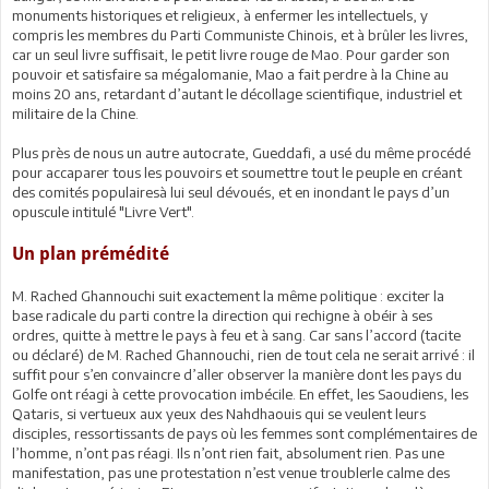
monuments historiques et religieux, à enfermer les intellectuels, y
compris les membres du Parti Communiste Chinois, et à brûler les livres,
car un seul livre suffisait, le petit livre rouge de Mao. Pour garder son
pouvoir et satisfaire sa mégalomanie, Mao a fait perdre à la Chine au
moins 20 ans, retardant d’autant le décollage scientifique, industriel et
militaire de la Chine.
Plus près de nous un autre autocrate, Gueddafi, a usé du même procédé
pour accaparer tous les pouvoirs et soumettre tout le peuple en créant
des comités populairesà lui seul dévoués, et en inondant le pays d’un
opuscule intitulé "Livre Vert".
Un plan prémédité
M. Rached Ghannouchi suit exactement la même politique : exciter la
base radicale du parti contre la direction qui rechigne à obéir à ses
ordres, quitte à mettre le pays à feu et à sang. Car sans l’accord (tacite
ou déclaré) de M. Rached Ghannouchi, rien de tout cela ne serait arrivé : il
suffit pour s’en convaincre d’aller observer la manière dont les pays du
Golfe ont réagi à cette provocation imbécile. En effet, les Saoudiens, les
Qataris, si vertueux aux yeux des Nahdhaouis qui se veulent leurs
disciples, ressortissants de pays où les femmes sont complémentaires de
l’homme, n’ont pas réagi. Ils n’ont rien fait, absolument rien. Pas une
manifestation, pas une protestation n’est venue troublerle calme des