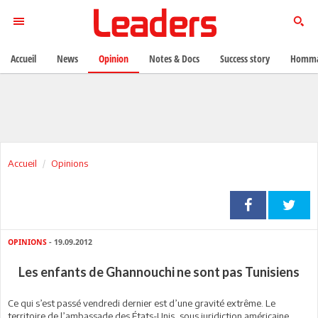
Accueil
News
Opinion
Notes & Docs
Success story
Homma
Accueil
Opinions
OPINIONS
- 19.09.2012
Les enfants de Ghannouchi ne sont pas Tunisiens
C
e qui s’est passé vendredi dernier est d’une gravité extrême. Le
territoire de l’ambassade des États-Unis, sous juridiction américaine