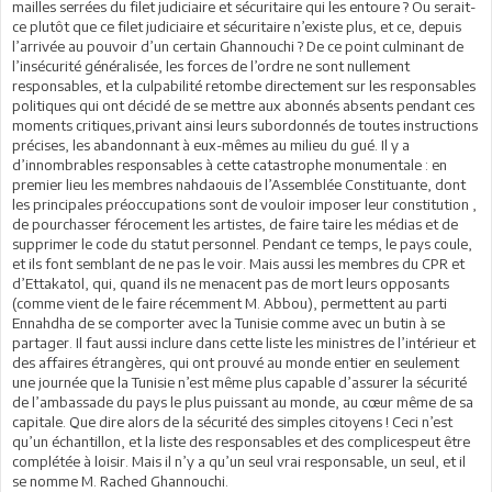
mailles serrées du filet judiciaire et sécuritaire qui les entoure ? Ou serait-
ce plutôt que ce filet judiciaire et sécuritaire n’existe plus, et ce, depuis
l’arrivée au pouvoir d’un certain Ghannouchi ? De ce point culminant de
l’insécurité généralisée, les forces de l’ordre ne sont nullement
responsables, et la culpabilité retombe directement sur les responsables
politiques qui ont décidé de se mettre aux abonnés absents pendant ces
moments critiques,privant ainsi leurs subordonnés de toutes instructions
précises, les abandonnant à eux-mêmes au milieu du gué. Il y a
d’innombrables responsables à cette catastrophe monumentale : en
premier lieu les membres nahdaouis de l’Assemblée Constituante, dont
les principales préoccupations sont de vouloir imposer leur constitution ,
de pourchasser férocement les artistes, de faire taire les médias et de
supprimer le code du statut personnel. Pendant ce temps, le pays coule,
et ils font semblant de ne pas le voir. Mais aussi les membres du CPR et
d’Ettakatol, qui, quand ils ne menacent pas de mort leurs opposants
(comme vient de le faire récemment M. Abbou), permettent au parti
Ennahdha de se comporter avec la Tunisie comme avec un butin à se
partager. Il faut aussi inclure dans cette liste les ministres de l’intérieur et
des affaires étrangères, qui ont prouvé au monde entier en seulement
une journée que la Tunisie n’est même plus capable d’assurer la sécurité
de l’ambassade du pays le plus puissant au monde, au cœur même de sa
capitale. Que dire alors de la sécurité des simples citoyens ! Ceci n’est
qu’un échantillon, et la liste des responsables et des complicespeut être
complétée à loisir. Mais il n’y a qu’un seul vrai responsable, un seul, et il
se nomme M. Rached Ghannouchi.