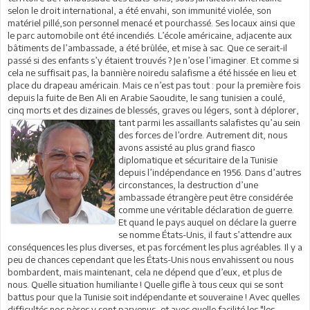
selon le droit international, a été envahi, son immunité violée, son
matériel pillé,son personnel menacé et pourchassé. Ses locaux ainsi que
le parc automobile ont été incendiés. L’école américaine, adjacente aux
bâtiments de l’ambassade, a été brûlée, et mise à sac. Que ce serait-il
passé si des enfants s’y étaient trouvés ? Je n’ose l’imaginer. Et comme si
cela ne suffisait pas, la bannière noiredu salafisme a été hissée en lieu et
place du drapeau américain. Mais ce n’est pas tout : pour la première fois
depuis la fuite de Ben Ali en Arabie Saoudite, le sang tunisien a coulé,
cinq morts et des dizaines de blessés, graves ou légers, sont à déplorer,
tant parmi les assaillants salafistes qu’au sein
des forces de l’ordre. Autrement dit, nous
avons assisté au plus grand fiasco
diplomatique et sécuritaire de la Tunisie
depuis l’indépendance en 1956. Dans d’autres
circonstances, la destruction d’une
ambassade étrangère peut être considérée
comme une véritable déclaration de guerre.
Et quand le pays auquel on déclare la guerre
se nomme États-Unis, il faut s’attendre aux
conséquences les plus diverses, et pas forcément les plus agréables. Il y a
peu de chances cependant que les États-Unis nous envahissent ou nous
bombardent, mais maintenant, cela ne dépend que d’eux, et plus de
nous. Quelle situation humiliante ! Quelle gifle à tous ceux qui se sont
battus pour que la Tunisie soit indépendante et souveraine ! Avec quelles
difficultés nos pères y sont parvenus, et avec quelle facilité les "les