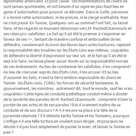
diplomates américains. Et pour cause : ces manifestations de colère ne
sont jamais spontanées, et ont besoin d’un signe en plus haut lieu en
guise d’autorisation pour pouvoir se dérouler. Dans le Golfe, personne
n’a donné cette autorisation, ni les princes, ni le clergé wahhabite. Rien
ne s’est passé. En Tunisie, Quelques- uns au sommet l’ont fait, ou laissé
faire, et les regards se tournent désormais vers M. RachedGhannouchi et
ses relais pro-salafistes. Le fait qu’il ait été le premier à s’exprimer en
faveur de ses <>, tentant de manière confuse et embrouillée de les
défendre, condamnant du bout des lèvres leurs actes barbares, rejetant
la responsabilité des troubles sur les États-Unis eux-mêmes, coupables
de défendre la liberté d’expression sur leur sol, et le fait qu’il ait été le
seul à le faire, ne laisse planer aucun doute sur la responsabilité morale
de ces événements. Au lieu de condamner les salafistes, il les comprend !
Au lieu de s’excuser auprès des États-Unis, il les accuse ! Et au lieu
d’assumer les faits, il rend la terre entière responsable du chaos en
Tunisie : les États-Unis, l’ONU, les forces de sécurité tunisienne, le
gouvernement, les ministres…autrement dit, tout le monde, sauf les vrais
coupables ! Cette ligne de conduite pathétique conduit même à douter
de la sincérité des paroles de M. Rached Ghannouchi : comprend-il bien la
portée de ses actes et de ses paroles ? Est-il vraiment maître de sa
conduite et de son discours ? A-t-il encore sa place à la tête de la
pyramide islamiste ? S’il déteste tantla Tunisie et les Tunisiens, pourquoi
s’inflige-t-il une telle torture en voulant nous diriger, et pourquoi ne
décide-t-il pas tout simplement de passer la main, et laisser la Tunisie en
paix ?