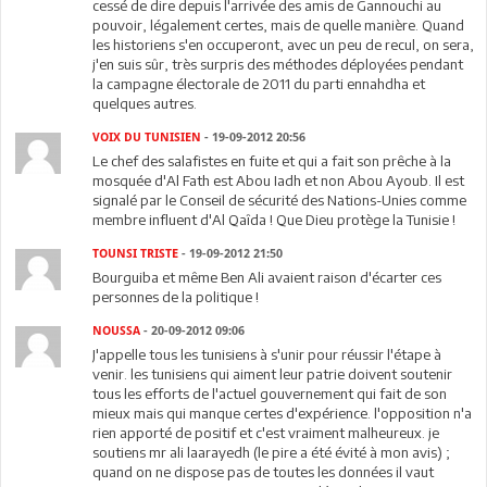
cessé de dire depuis l'arrivée des amis de Gannouchi au
pouvoir, légalement certes, mais de quelle manière. Quand
les historiens s'en occuperont, avec un peu de recul, on sera,
j'en suis sûr, très surpris des méthodes déployées pendant
la campagne électorale de 2011 du parti ennahdha et
quelques autres.
VOIX DU TUNISIEN
- 19-09-2012 20:56
Le chef des salafistes en fuite et qui a fait son prêche à la
mosquée d'Al Fath est Abou Iadh et non Abou Ayoub. Il est
signalé par le Conseil de sécurité des Nations-Unies comme
membre influent d'Al Qaîda ! Que Dieu protège la Tunisie !
TOUNSI TRISTE
- 19-09-2012 21:50
Bourguiba et même Ben Ali avaient raison d'écarter ces
personnes de la politique !
NOUSSA
- 20-09-2012 09:06
J'appelle tous les tunisiens à s'unir pour réussir l'étape à
venir. les tunisiens qui aiment leur patrie doivent soutenir
tous les efforts de l'actuel gouvernement qui fait de son
mieux mais qui manque certes d'expérience. l'opposition n'a
rien apporté de positif et c'est vraiment malheureux. je
soutiens mr ali laarayedh (le pire a été évité à mon avis) ;
quand on ne dispose pas de toutes les données il vaut