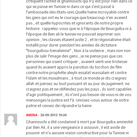
critiquent rached el ghannouchi qui n'y est pour rien dans ce
qui se passe en Tunisie ni dans ce qui s'est passé à
l'ambassade des états-unis.Quelle haine incroyable contre
les gens qui ont eu le courage que beaucoup n'en avaient
pas , et quelle hypocrites et ignorants de notre propre
histoire . rappelez-vous que ni à l'époque de Bourguiba ni à
l'époque de Ben ali le tunisie ne pouvait exprimer son
opinion , les classes étaient juste 2 , et le régionalisme était
installé pour durer pendant les années de dictature
"bourguibou-benalienne" , Non à la violence , mais non non
plus de salir l'image des gens , je ne pense pas que ces
personnes qui osent critiquer , avaient senti une tristesse
quand ils avaient appris la parution du torchon de film
contre notre prophéte aleyhi essalat wassalam et contre
l'islam et les musulmans , à tout ce monde je dis craignez
allah et pensez au tout puissant et au jour du jugement. ne
craignez pas et ne défendez pas les pays , ils sont capables
d'agir politiquement , ils n'ont pas besoin de vous ni de vos
mensonges la justice est l'à. Unissez-vous autour de notre
patrie et cessez de répandre la haine .
AMINA
- 26-09-2012 10:24
Ghannouchi a été condamné à mort par Bourguiba amnestié
par Ben Ali, il a une vengeance à assouvir, il est avide de
pouvoir et n'a aucune vision constructive pour la Tunisie ni