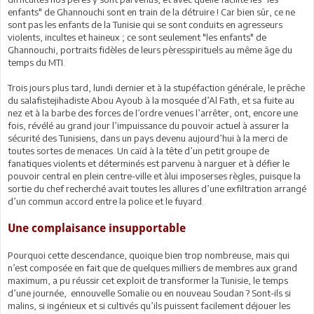
enfants" de Ghannouchi sont en train de la détruire ! Car bien sûr, ce ne
sont pas les enfants de la Tunisie qui se sont conduits en agresseurs
violents, incultes et haineux ; ce sont seulement "les enfants" de
Ghannouchi, portraits fidèles de leurs pèresspirituels au même âge du
temps du MTI.
Trois jours plus tard, lundi dernier et à la stupéfaction générale, le prêche
du salafistejihadiste Abou Ayoub à la mosquée d’Al Fath, et sa fuite au
nez et à la barbe des forces de l’ordre venues l’arrêter, ont, encore une
fois, révélé au grand jour l’impuissance du pouvoir actuel à assurer la
sécurité des Tunisiens, dans un pays devenu aujourd’hui à la merci de
toutes sortes de menaces. Un caïd à la tête d’un petit groupe de
fanatiques violents et déterminés est parvenu à narguer et à défier le
pouvoir central en plein centre-ville et àlui imposerses règles, puisque la
sortie du chef recherché avait toutes les allures d’une exfiltration arrangé
d’un commun accord entre la police et le fuyard.
Une complaisance insupportable
Pourquoi cette descendance, quoique bien trop nombreuse, mais qui
n’est composée en fait que de quelques milliers de membres aux grand
maximum, a pu réussir cet exploit de transformer la Tunisie, le temps
d’une journée, ennouvelle Somalie ou en nouveau Soudan ? Sont-ils si
malins, si ingénieux et si cultivés qu’ils puissent facilement déjouer les