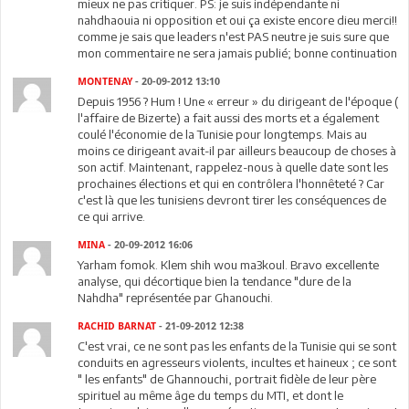
mieux ne pas critiquer. PS: je suis indépendante ni
nahdhaouia ni opposition et oui ça existe encore dieu merci!!
comme je sais que leaders n'est PAS neutre je suis sure que
mon commentaire ne sera jamais publié; bonne continuation
MONTENAY
- 20-09-2012 13:10
Depuis 1956 ? Hum ! Une « erreur » du dirigeant de l'époque (
l'affaire de Bizerte) a fait aussi des morts et a également
coulé l'économie de la Tunisie pour longtemps. Mais au
moins ce dirigeant avait-il par ailleurs beaucoup de choses à
son actif. Maintenant, rappelez-nous à quelle date sont les
prochaines élections et qui en contrôlera l'honnêteté ? Car
c'est là que les tunisiens devront tirer les conséquences de
ce qui arrive.
MINA
- 20-09-2012 16:06
Yarham fomok. Klem shih wou ma3koul. Bravo excellente
analyse, qui décortique bien la tendance "dure de la
Nahdha" représentée par Ghanouchi.
RACHID BARNAT
- 21-09-2012 12:38
C'est vrai, ce ne sont pas les enfants de la Tunisie qui se sont
conduits en agresseurs violents, incultes et haineux ; ce sont
" les enfants" de Ghannouchi, portrait fidèle de leur père
spirituel au même âge du temps du MTI, et dont le