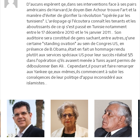
D'aucuns espèrent qe,dans ses interventions face à ses pairs
américains de Harvard,le doyen Ben Achour trouve l'art et la
manière d'éviter de glorifier la révolution "opérée par les
tunisiens". L'aréopage qi l'écoutera connaît les tenants et les
aboutissants de ce qi s'est passé en Tunisie notamment
entre le 17 décembre 2010 et le 14 janvier 2011... Son
auditoire sera constitué de gens sachant,entre autres,q'une
certaine "standing ovation" au sein de Congres US, en
présence de B.Obama,était en fait un hommage rendu
plutôt aux services spéciaux US pour leur succès réalisé 5/5
dans l'opération q'ils avaient menée à Tunis ayant permis de
déboulonner Ben Ali... Cependant,il pourrait faire remarqer
aux Yankee qe,eux-mêmes,ils commencent à subir les
conséqences de leur politiqe d'appui inconsidéré aux
islamistes...