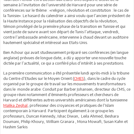
semaine à l’invitation de l’université de Harvard pour une série de
conférences sur le thème : «religion, révolution et constitution : le cas de
la Tunisie». Le hasard du calendrier a ainsi voulu que l’ancien président de
la Haute Instance pour la réalisation des objectifs de la révolution,
témoin privilégié de la première phase de la transition en Tunisie et qui
vient juste de suivre avant son départ de Tunis l’attaque, vendredi,
contre l’ambassade américaine, intervienne à chaud devant un auditoire
hautement spécialisé et intéressé aux Etats-Unis.
Ben Achour qui avait studieusement préparé ses conférences (en langue
anglaise) prévues de longue date, a dû y apporter une nouvelle touche
dictée par l’actualité, ce qui a conféré plus d’intérêt à ses prestations.
La première communication a été présentée lundi après-midi à la tribune
du Centre d’Etudes sur le Moyen Orient (
CMES
), dans le cadre du cycle
organisé par le groupe de travail sur les mouvements transformateurs
dans le monde arabe. Conduit par Barber Johansen, directeur du CMS, ce
groupe réuni notamment d’éminents professeurs et chercheurs de
Harvard et différentes autres universités américaines dont la tunisienne
Malika Zeghal
, professeur des croyances et pratiques de l’Islam
contemporain à Harvard. Participent également à ce groupe les
professeurs, Duncan Kennedy, Ishac Diwan, Leila Ahmed, Beshara
Doumani, Philip Khoury, William Granara , Mona Mowafi, Susan Kahn et
Hashim Sarkis