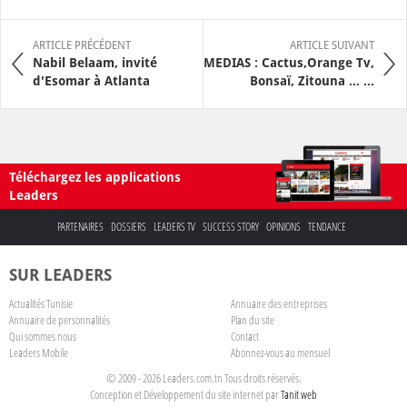
ARTICLE PRÉCÉDENT
ARTICLE SUIVANT
Nabil Belaam, invité
MEDIAS : Cactus,Orange Tv,
d'Esomar à Atlanta
Bonsaï, Zitouna ... ...
Téléchargez les applications
Leaders
PARTENAIRES
DOSSIERS
LEADERS TV
SUCCESS STORY
OPINIONS
TENDANCE
SUR LEADERS
Actualités Tunisie
Annuaire des entreprises
Annuaire de personnalités
Plan du site
Qui sommes nous
Contact
Leaders Mobile
Abonnez-vous au mensuel
© 2009 - 2026 Leaders.com.tn Tous droits réservés.
Conception et Développement du site internet par
Tanit web