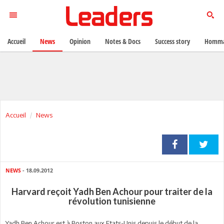
Accueil
News
Opinion
Notes & Docs
Success story
Homma
Accueil
News
NEWS
- 18.09.2012
Harvard reçoit Yadh Ben Achour pour traiter de la
révolution tunisienne
Yadh Ben Achour est à Boston aux Etats-Unis depuis le début de la