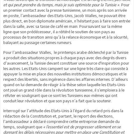
et qui peut prendre du temps, mais je suis optimiste pour la Tunisie »
. Pour
un premier contact avec la presse tunisienne, un mois après son arrivée
en poste, l’ambassadeur des Etats-Unis, Jacob Walles, ne pouvait être
plus direct, en bon diplomate américain, n’hésitant pas à faire son entrée
dans la salle, avec sa tasse de café en main. Poursuivant sur la même
ligne que son prédécesseur, il a réitéré le soutien de son pays au
processus de transition ainsi qu’à la relance économique et à la sécurité,
balayant au passage certaines rumeurs.
Pour l’ambassadeur Walles, le printemps arabe déclenché par la Tunisie
a produit des situations propres à chaque pays avec des degrés divers
d’avancement, la Tunisie devant constituer une source d'inspiration pour
les autres. Les Etats-Unis campent sur une ligne très claire qui consiste à
appuyer la mise en place des nouvelles institutions démocratiques et le
respect des libertés, sans ingérence dans les affaires internes. D’ailleurs
quand on lui demande de réagir à la thèse selon laquelle les Etats-Unis
ont joué un grand rôle dans la révolution tunisienne, il s’emploiera à le
réfuter en soulignant que ce sont les Tunisiens eux-mêmes qui ont
conduit leur révolution et que son pays n’a fait que la soutenir.
Interrogé sur l’attitude des Etats-Unis à l’égard du retard pris dans la
rédaction de la Constitution et, partant, le report des élections,
l’ambassadeur a déclaré comprendre cette entreprise demande du
temps, soulignant que
« l’essentiel est de progresser utilement en se
donnant les délais nécessaires pour mettre en place une Constitution et