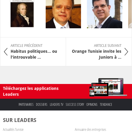
ARTICLE PRÉCÉDENT
ARTICLE SUIVANT
Habitus politiques… ou
Orange Tunisie invite les
l'introuvable ...
Juniors à ...
Téléchargez les applications
Leaders
PARTENAIRES
DOSSIERS
LEADERS TV
SUCCESS STORY
OPINIONS
TENDANCE
SUR LEADERS
Actualités Tunisie
Annuaire des entreprises