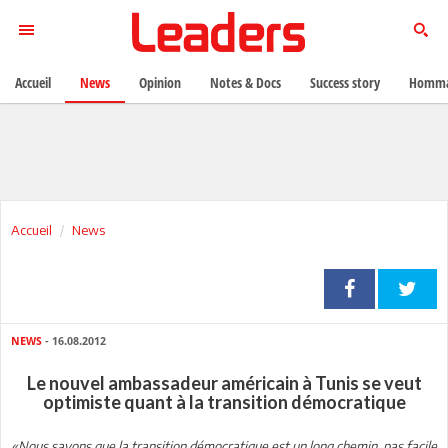
Accueil
News
Opinion
Notes & Docs
Success story
Homma
Accueil
News
NEWS
- 16.08.2012
Le nouvel ambassadeur américain à Tunis se veut
optimiste quant à la transition démocratique
«Nous savons que la transition démocratique est un long chemin, pas facile