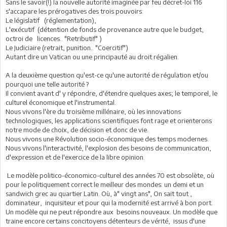
Sans le savoir(!) la nouvelle autorité imaginée par feu décret-loi 116
s'accapare les prérogatives des trois pouvoirs:
Le législatif (réglementation),
L'exécutif (détention de fonds de provenance autre que le budget,
octroi de licences.. "Retributif" )
Le Judiciaire (retrait, punition.. "Coercitif")
Autant dire un Vatican ou une principauté au droit régalien.
A la deuxième question qu'est-ce qu'une autorité de régulation et/ou
pourquoi une telle autorité ?
Il convient avant d' y répondre, d'étendre quelques axes; le temporel, le
culturel économique et l'instrumental.
Nous vivons l'ère du troisième millénaire, où les innovations
technologiques, les applications scientifiques font rage et orienterons
notre mode de choix, de décision et donc de vie.
Nous vivons une Révolution socio-économique des temps modernes.
Nous vivons l'interactivité, l'explosion des besoins de communication,
d'expression et de l'exercice de la libre opinion.
Le modèle politico-économico-culturel des années 70 est obsolète, où
pour le politiquement correct le meilleur des mondes: un demi et un
sandwich grec au quartier Latin. Où, à" vingt ans", On sait tout ,
dominateur, inquisiteur et pour qui la modernité est arrivé à bon port.
Un modèle qui ne peut répondre aux besoins nouveaux. Un modèle que
traine encore certains concitoyens détenteurs de vérité, issus d'une