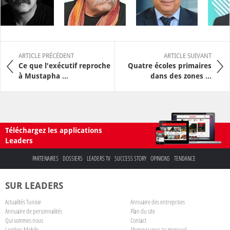
ARTICLE PRÉCÉDENT
ARTICLE SUIVANT
Ce que l'exécutif reproche
Quatre écoles primaires
à Mustapha ...
dans des zones ...
Téléchargez les applications
Leaders
PARTENAIRES
DOSSIERS
LEADERS TV
SUCCESS STORY
OPINIONS
TENDANCE
SUR LEADERS
Actualités Tunisie
Annuaire des entreprises
Annuaire de personnalités
Plan du site
Qui sommes nous
Contact
Leaders Mobile
Abonnez-vous au mensuel