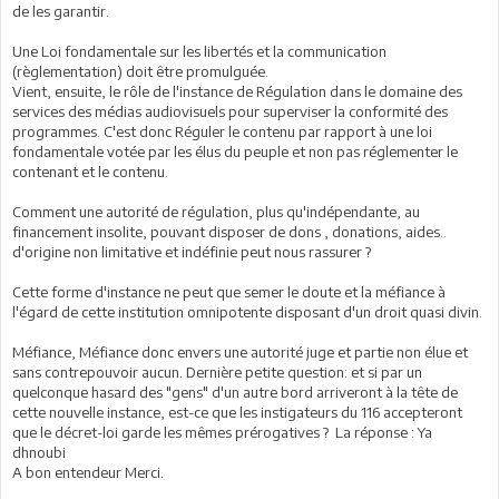
de les garantir.
Une Loi fondamentale sur les libertés et la communication
(règlementation) doit être promulguée.
Vient, ensuite, le rôle de l'instance de Régulation dans le domaine des
services des médias audiovisuels pour superviser la conformité des
programmes. C'est donc Réguler le contenu par rapport à une loi
fondamentale votée par les élus du peuple et non pas réglementer le
contenant et le contenu.
Comment une autorité de régulation, plus qu'indépendante, au
financement insolite, pouvant disposer de dons , donations, aides..
d'origine non limitative et indéfinie peut nous rassurer ?
Cette forme d'instance ne peut que semer le doute et la méfiance à
l'égard de cette institution omnipotente disposant d'un droit quasi divin.
Méfiance, Méfiance donc envers une autorité juge et partie non élue et
sans contrepouvoir aucun. Dernière petite question: et si par un
quelconque hasard des "gens" d'un autre bord arriveront à la tête de
cette nouvelle instance, est-ce que les instigateurs du 116 accepteront
que le décret-loi garde les mêmes prérogatives ? La réponse : Ya
dhnoubi
A bon entendeur Merci.