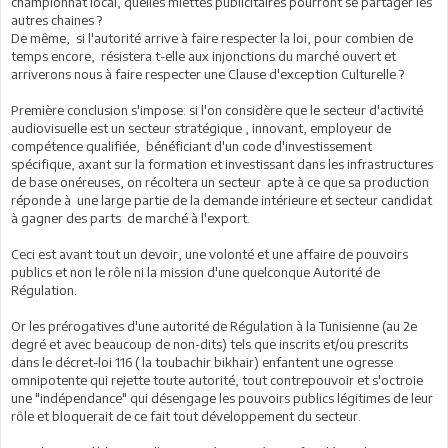
championnat local, quelles miettes publicitaires pourront se partager les
autres chaines ?
De même, si l'autorité arrive à faire respecter la loi, pour combien de
temps encore, résistera t-elle aux injonctions du marché ouvert et
arriverons nous à faire respecter une Clause d'exception Culturelle ?
Première conclusion s'impose: si l'on considère que le secteur d'activité
audiovisuelle est un secteur stratégique , innovant, employeur de
compétence qualifiée, bénéficiant d'un code d'investissement
spécifique, axant sur la formation et investissant dans les infrastructures
de base onéreuses, on récoltera un secteur apte à ce que sa production
réponde à une large partie de la demande intérieure et secteur candidat
à gagner des parts de marché à l'export.
Ceci est avant tout un devoir, une volonté et une affaire de pouvoirs
publics et non le rôle ni la mission d'une quelconque Autorité de
Régulation.
Or les prérogatives d'une autorité de Régulation à la Tunisienne (au 2e
degré et avec beaucoup de non-dits) tels que inscrits et/ou prescrits
dans le décret-loi 116 ( la toubachir bikhair) enfantent une ogresse
omnipotente qui rejette toute autorité, tout contrepouvoir et s'octroie
une "indépendance" qui désengage les pouvoirs publics légitimes de leur
rôle et bloquerait de ce fait tout développement du secteur.