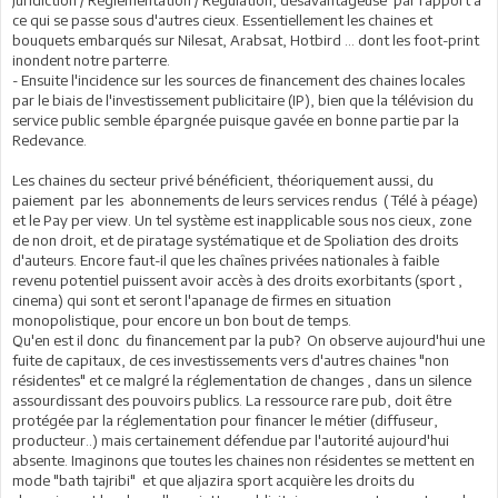
Juridiction / Réglementation / Régulation, désavantageuse par rapport à
ce qui se passe sous d'autres cieux. Essentiellement les chaines et
bouquets embarqués sur Nilesat, Arabsat, Hotbird ... dont les foot-print
inondent notre parterre.
- Ensuite l'incidence sur les sources de financement des chaines locales
par le biais de l'investissement publicitaire (IP), bien que la télévision du
service public semble épargnée puisque gavée en bonne partie par la
Redevance.
Les chaines du secteur privé bénéficient, théoriquement aussi, du
paiement par les abonnements de leurs services rendus ( Télé à péage)
et le Pay per view. Un tel système est inapplicable sous nos cieux, zone
de non droit, et de piratage systématique et de Spoliation des droits
d'auteurs. Encore faut-il que les chaînes privées nationales à faible
revenu potentiel puissent avoir accès à des droits exorbitants (sport ,
cinema) qui sont et seront l'apanage de firmes en situation
monopolistique, pour encore un bon bout de temps.
Qu'en est il donc du financement par la pub? On observe aujourd'hui une
fuite de capitaux, de ces investissements vers d'autres chaines "non
résidentes" et ce malgré la réglementation de changes , dans un silence
assourdissant des pouvoirs publics. La ressource rare pub, doit être
protégée par la réglementation pour financer le métier (diffuseur,
producteur..) mais certainement défendue par l'autorité aujourd'hui
absente. Imaginons que toutes les chaines non résidentes se mettent en
mode "bath tajribi" et que aljazira sport acquière les droits du