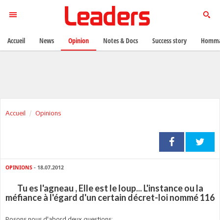
Accueil
News
Opinion
Notes & Docs
Success story
Homma
Accueil
Opinions
OPINIONS
- 18.07.2012
Tu es l'agneau , Elle est le loup... L'instance ou la
méfiance à l'égard d'un certain décret-loi nommé 116
P
osons nous d'abord deux questions: