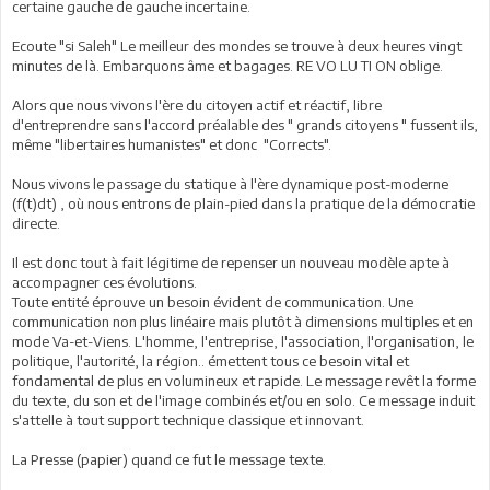
certaine gauche de gauche incertaine.
Ecoute "si Saleh" Le meilleur des mondes se trouve à deux heures vingt
minutes de là. Embarquons âme et bagages. RE VO LU TI ON oblige.
Alors que nous vivons l'ère du citoyen actif et réactif, libre
d'entreprendre sans l'accord préalable des " grands citoyens " fussent ils,
même "libertaires humanistes" et donc "Corrects".
Nous vivons le passage du statique à l'ère dynamique post-moderne
(f(t)dt) , où nous entrons de plain-pied dans la pratique de la démocratie
directe.
Il est donc tout à fait légitime de repenser un nouveau modèle apte à
accompagner ces évolutions.
Toute entité éprouve un besoin évident de communication. Une
communication non plus linéaire mais plutôt à dimensions multiples et en
mode Va-et-Viens. L'homme, l'entreprise, l'association, l'organisation, le
politique, l'autorité, la région.. émettent tous ce besoin vital et
fondamental de plus en volumineux et rapide. Le message revêt la forme
du texte, du son et de l'image combinés et/ou en solo. Ce message induit
s'attelle à tout support technique classique et innovant.
La Presse (papier) quand ce fut le message texte.