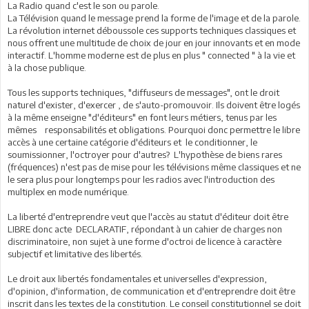
La Radio quand c'est le son ou parole.
La Télévision quand le message prend la forme de l'image et de la parole.
La révolution internet déboussole ces supports techniques classiques et
nous offrent une multitude de choix de jour en jour innovants et en mode
interactif. L'homme moderne est de plus en plus " connected " à la vie et
à la chose publique.
Tous les supports techniques, "diffuseurs de messages", ont le droit
naturel d'exister, d'exercer , de s'auto-promouvoir. Ils doivent être logés
à la même enseigne "d'éditeurs" en font leurs métiers, tenus par les
mêmes responsabilités et obligations. Pourquoi donc permettre le libre
accès à une certaine catégorie d'éditeurs et le conditionner, le
soumissionner, l'octroyer pour d'autres? L'hypothèse de biens rares
(fréquences) n'est pas de mise pour les télévisions même classiques et ne
le sera plus pour longtemps pour les radios avec l'introduction des
multiplex en mode numérique.
La liberté d'entreprendre veut que l'accès au statut d'éditeur doit être
LIBRE donc acte DECLARATIF, répondant à un cahier de charges non
discriminatoire, non sujet à une forme d'octroi de licence à caractère
subjectif et limitative des libertés.
Le droit aux libertés fondamentales et universelles d'expression,
d'opinion, d'information, de communication et d'entreprendre doit être
inscrit dans les textes de la constitution. Le conseil constitutionnel se doit