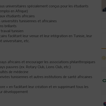
rsus universitaires spécialement conçus pour les étudiants
’emploi en Afrique)
aux étudiants africains
universités tunisiennes et africaines
s brillants
 travail tunisien
ains facilitant leur venue et leur intégration en Tunisie, leur
 universitaire, etc.
pays africains et encourager les associations philanthropiques
ys pauvres (ex. Rotary Club, Lions Club, etc.)
acultés de médecine
privées tunisiennes et autres institutions de santé africaines
ore » en facilitant leur création et en supprimant tous les
leur développement