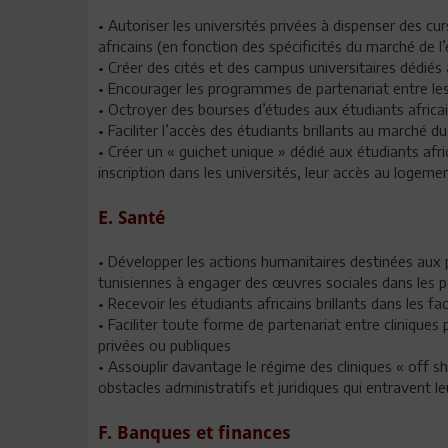
• Autoriser les universités privées à dispenser des cu
africains (en fonction des spécificités du marché de l
• Créer des cités et des campus universitaires dédiés 
• Encourager les programmes de partenariat entre les 
• Octroyer des bourses d’études aux étudiants africain
• Faciliter l’accès des étudiants brillants au marché du
• Créer un « guichet unique » dédié aux étudiants afric
inscription dans les universités, leur accès au logement
E. Santé
• Développer les actions humanitaires destinées aux 
tunisiennes à engager des œuvres sociales dans les pa
• Recevoir les étudiants africains brillants dans les f
• Faciliter toute forme de partenariat entre cliniques 
privées ou publiques
• Assouplir davantage le régime des cliniques « off sh
obstacles administratifs et juridiques qui entravent 
F. Banques et finances