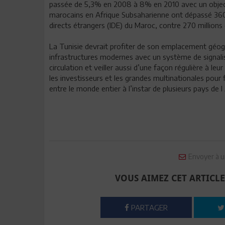
passée de 5,3% en 2008 à 8% en 2010 avec un object
marocains en Afrique Subsaharienne ont dépassé 360 
directs étrangers (IDE) du Maroc, contre 270 millions
La Tunisie devrait profiter de son emplacement géogr
infrastructures modernes avec un système de signalis
circulation et veiller aussi d’une façon régulière à l
les investisseurs et les grandes multinationales pou
entre le monde entier à l’instar de plusieurs pays de
Envoyer à u
VOUS AIMEZ CET ARTICLE
PARTAGER