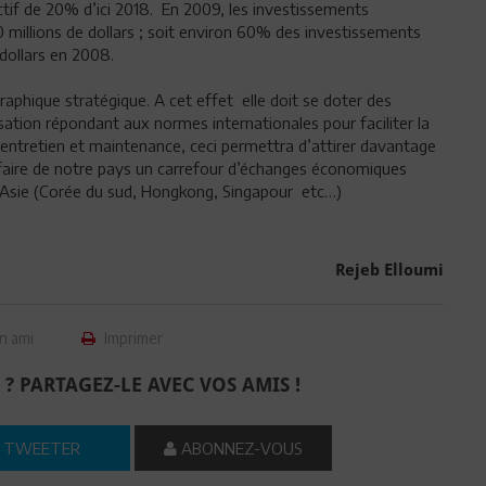
if de 20% d’ici 2018. En 2009, les investissements
millions de dollars ; soit environ 60% des investissements
 dollars en 2008.
aphique stratégique. A cet effet elle doit se doter des
ation répondant aux normes internationales pour faciliter la
eur entretien et maintenance, ceci permettra d’attirer davantage
r faire de notre pays un carrefour d’échanges économiques
 l Asie (Corée du sud, Hongkong, Singapour etc…)
Rejeb Elloumi
n ami
Imprimer
 ? PARTAGEZ-LE AVEC VOS AMIS !
TWEETER
ABONNEZ-VOUS