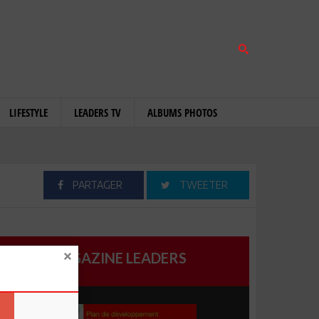
LIFESTYLE
LEADERS TV
ALBUMS PHOTOS
PARTAGER
TWEETER
MAGAZINE LEADERS