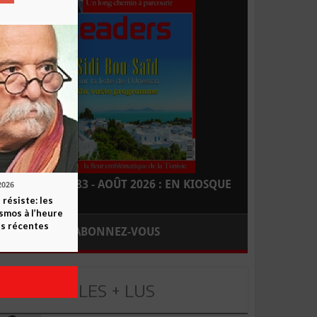
LEADERS N° 183 - AOÛT 2026 : EN KIOSQUE
2026
 résiste: les
smos à l’heure
s récentes
ABONNEZ-VOUS
LES + LUS