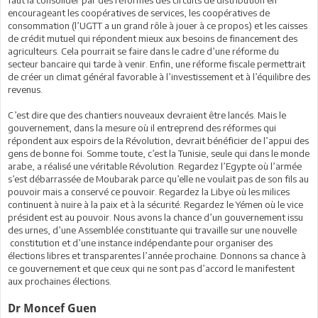
faut la consolider par des réformes des circuits de distribution en
encourageant les coopératives de services, les coopératives de
consommation (l’UGTT a un grand rôle à jouer à ce propos) et les caisses
de crédit mutuel qui répondent mieux aux besoins de financement des
agriculteurs. Cela pourrait se faire dans le cadre d’une réforme du
secteur bancaire qui tarde à venir. Enfin, une réforme fiscale permettrait
de créer un climat général favorable à l’investissement et à l’équilibre des
revenus.
C’est dire que des chantiers nouveaux devraient être lancés. Mais le
gouvernement, dans la mesure où il entreprend des réformes qui
répondent aux espoirs de la Révolution, devrait bénéficier de l’appui des
gens de bonne foi. Somme toute, c’est la Tunisie, seule qui dans le monde
arabe, a réalisé une véritable Révolution. Regardez l’Egypte où l’armée
s’est débarrassée de Moubarak parce qu’elle ne voulait pas de son fils au
pouvoir mais a conservé ce pouvoir. Regardez la Libye où les milices
continuent à nuire à la paix et à la sécurité. Regardez le Yémen où le vice
président est au pouvoir. Nous avons la chance d’un gouvernement issu
des urnes, d’une Assemblée constituante qui travaille sur une nouvelle
constitution et d’une instance indépendante pour organiser des
élections libres et transparentes l’année prochaine. Donnons sa chance à
ce gouvernement et que ceux qui ne sont pas d’accord le manifestent
aux prochaines élections.
Dr Moncef Guen