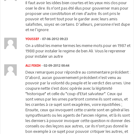
Il faut avoir les idées bien courtes et les yeux mis clos pour
oser le dire. Ils n'ont pas été élus pour gouverner mais pour
proposer une constitution et rien d'autre. Ils ont pris le
pouvoir et feront tout pour le garder avec leurs amis
salafistes, soyez en certains. D’ailleurs, personne n'est dupe
et ne l’ignore.
YOUSSEF
- 07-06-2012 09:23
On a utilisé les meme termes les meme mots pour en 1987 et
1988 pour instaler le regime de ben Ali. Vous le reprenner
pour instaler un autre
ALI FEKIH
- 02-09-2012 00:44
Deux remarques pour répondre au commentaire précédent :
D'abord, aucun gouvernement précédent n'est venu au
pouvoir par la volonté du peuple et le verdict des urnes. Une
coupure nette s'est donc opérée avec la légitimité
"historique" et celle du "coup d'Etat salvateur". Ceux qui
sont venus par les urnes partiront comme ils sont venus, et
les craintes à ce sujet sont exagérées, voire injustifiées ;
Ensuite, ceux qui invoquent cette crainte sont en général les
sympathisants ou les agents de l'ancien régime, et là ils sont
les derniers à pouvoir invoquer cette question ni donner des
conseils ou des leçons aux autres, car ils n'ont pas donné le
bon exemple à ce sujet pour pouvoir critiquer les autres, et