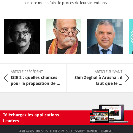
encore moins faire le procès de leurs intentions.
ARTICLE PRÉCÉDENT
ARTICLE SUIVANT
ISIE 2 : quelles chances
Slim Zeghal à Arusha : il
pour la proposition de ...
faut que le ...
Téléchargez les applications
Leaders
PARTENAIRES
DOSSIERS
LEADERS TV
SUCCESS STORY
OPINIONS
TENDANCE