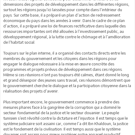
dimensions des projets de développement dans les différentes régions,
surtout les régions jusqu’ici laissées pour compte dans l’intérieur du
pays. Sur cette base, il a préparé un plan d’action de redressement
économique du pays dans les années à venir. Dans le cadre de ce plan
d’action, il a préparé une loi de finances rectificative dans laquelle des
ressources importantes ont été allouées à l’investissement public, au
développement régional, à la lutte contre le chômage et à l’amélioration
de l’habitat social.
Toujours sur le plan interne, il a organisé des contacts directs entre les
membres du gouvernement et les citoyens dans les régions pour
engager le dialogue nécessaire à la mise en œuvre concrète des
programmes et projets prévus de développement dans ces régions.
Même si ces réunions n’ont pas toujours été calmes, étant donné le long
et grand désespoir des jeunes sans travail, ces réunions démontrent que
le gouvernement cherche le dialogue et la participation citoyenne dans la
réalisation des projets d’avenir.
Plus important encore, le gouvernement commence à prendre des
mesures phares face à la gangrène de la corruption qui a dominé le
secteur fondamental de la justice et le secteur douanier. Le peuple
tunisien s’est révolté contre la dictature et l’injustice. Il est temps que le
système judiciaire soit assaini car, comme l’a dit Ibn Khaldoun, la justice
est le fondement de la civilisation. Il est temps aussi que le système
douanier soit assaini pour mieux protéger notre appareil productif.