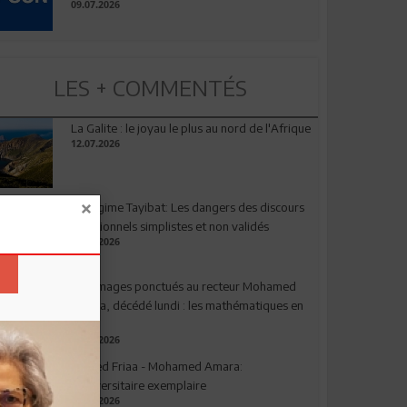
09.07.2026
LES + COMMENTÉS
La Galite : le joyau le plus au nord de l'Afrique
12.07.2026
Le régime Tayibat: Les dangers des discours
nutritionnels simplistes et non validés
09.07.2026
Hommages ponctués au recteur Mohamed
Amara, décédé lundi : les mathématiques en
deuil
03.08.2026
Ahmed Friaa - Mohamed Amara:
l’Universitaire exemplaire
04.08.2026