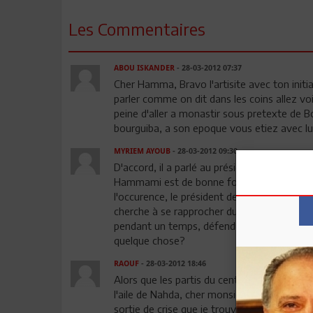
Les Commentaires
ABOU ISKANDER
- 28-03-2012 07:37
Cher Hamma, Bravo l'artisite avec ton initiat
parler comme on dit dans les coins allez voir
peine d'aller a monastir sous pretexte de
bourguiba, a son epoque vous etiez avec lu
MYRIEM AYOUB
- 28-03-2012 09:30
D'accord, il a parlé au président... et après
Hammami est de bonne foi (ce que je veux bie
l'occurence, le président de la république .
cherche à se rapprocher du gouvernement pou
pendant un temps, défendu nahdha? Jouerait-
quelque chose?
RAOUF
- 28-03-2012 18:46
Alors que les partis du centre cherchent à
l'aile de Nahda, cher monsieur Hammami, vo
sortie de crise que je trouve personnellemen