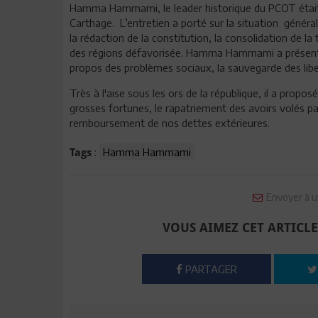
Hamma Hammami, le leader historique du PCOT était 
Carthage. L’entretien a porté sur la situation générale
la rédaction de la constitution, la consolidation de l
des régions défavorisée. Hamma Hammami a présenté l
propos des problèmes sociaux, la sauvegarde des liberté
Très à l'aise sous les ors de la république, il a propos
grosses fortunes, le rapatriement des avoirs volés par
remboursement de nos dettes extérieures.
:
Hamma Hammami
Tags
Envoyer à u
VOUS AIMEZ CET ARTICLE
PARTAGER