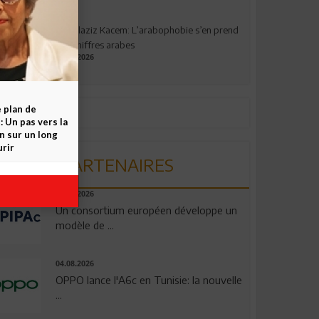
Abdelaziz Kacem: L’arabophobie s’en prend
aux chiffres arabes
09.07.2026
e plan de
 Un pas vers la
n sur un long
rir
PARTENAIRES
06.08.2026
Un consortium européen développe un
modèle de ...
04.08.2026
OPPO lance l'A6c en Tunisie: la nouvelle
...