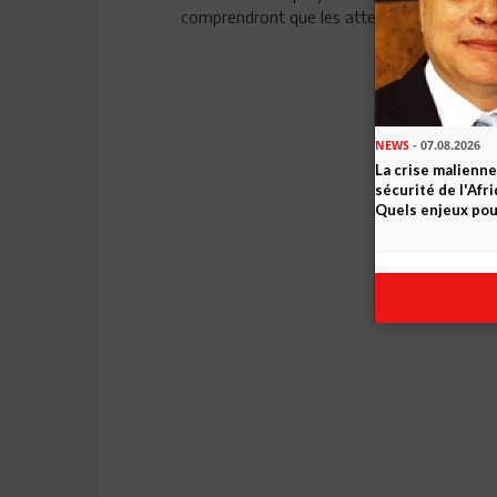
comprendront que les attentes du peuple doi
NEWS
- 07.08.2026
La crise malienne
sécurité de l'Afr
Quels enjeux pour