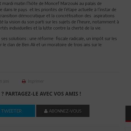
mardi matin l’hôte de Moncef Marzouki au palais de
 dans le pays et les priorités de l’étape actuelle à l’instar de
a transition démocratique et la concrétisation des aspirations
a vision du son parti sur les sujets de l’heure, notamment à
s individuelles et la lutte contre la cherté de la vie.
é ses solutions : une réforme fiscale radicale, un impôt sur les
 le clan de Ben Ali et un moratoire de trois ans sur le
n ami
Imprimer
 ? PARTAGEZ-LE AVEC VOS AMIS !
TWEETER
ABONNEZ-VOUS