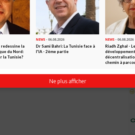
vent être satisfaite et que celui-ci n'a plus aucune patience.
NEWS
- 06.08.2026
NEWS
- 06.08.2026
 redessine la
Dr Sami Bahri: La Tunisie face à
Riadh Zghal - L
ique du Nord:
l'IA - 2ème partie
développement:
 la Tunisie?
décentralisatio
chemin à parcou
Ne plus afficher