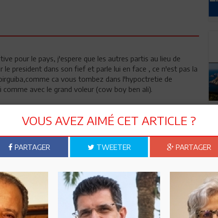
ive pour le pays, j'espere que les autres partis au lieu de
 le president dans son fief et parle lui en face , ce n'est pas la
 Boirguiba,comme ca vous tombez dans l'hypoctretie de
i comme avec le grand voleur (cow boy ben ali).
??? Qu'en est-il ressorti de concret? de deux choses l'une: ou
VOUS AVEZ AIMÉ CET ARTICLE ?
n croire) mais il est un grand naïf et ignore la situation: en
.. ne peut strictement rien faire. Où Hammami fait semblant et
PARTAGER
TWEETER
PARTAGER
r des raisons d'intérêts personnel... Après tout n'a-t-il pas ,
il sur tous les tableaux dans l'espoir de décrocher un petit
 reconquérir ce qui reste des RCDistes non encore tombés sous
us êtes allés proposer pour la nième fois des solutions de
t tout à fait crédible et défendable. J'espère que les autorités