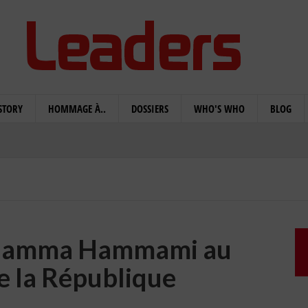
STORY
HOMMAGE À..
DOSSIERS
WHO'S WHO
BLOG
e Hamma Hammami au
e la République