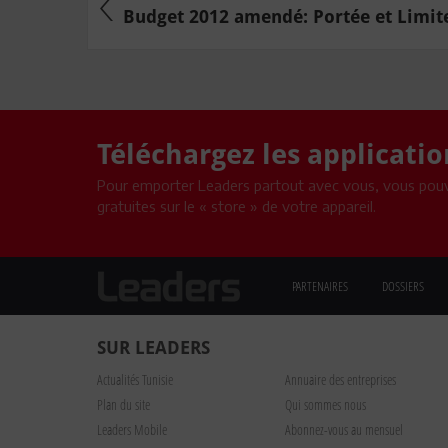
Budget 2012 amendé: Portée et Limit
Téléchargez les applicati
Pour emporter Leaders partout avec vous, vous pouv
gratuites sur le « store » de votre appareil.
PARTENAIRES
DOSSIERS
SUR LEADERS
Actualités Tunisie
Annuaire des entreprises
Plan du site
Qui sommes nous
Leaders Mobile
Abonnez-vous au mensuel