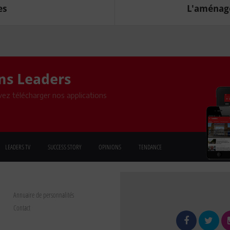
es
L'aménage
ons Leaders
ez télécharger nos applications
LEADERS TV
SUCCESS STORY
OPINIONS
TENDANCE
Annuaire de personnalités
Contact