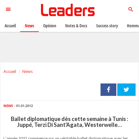
Accueil
News
Opinion
Notes & Docs
Success story
Homma
Accueil
News
NEWS
- 01.01.2012
Ballet diplomatique dès cette semaine à Tunis :
Juppé, Terzi Di Sant'Agata, Westerwelle…
L’année 2012 commence sur un véritable ballet diplomatique avec les