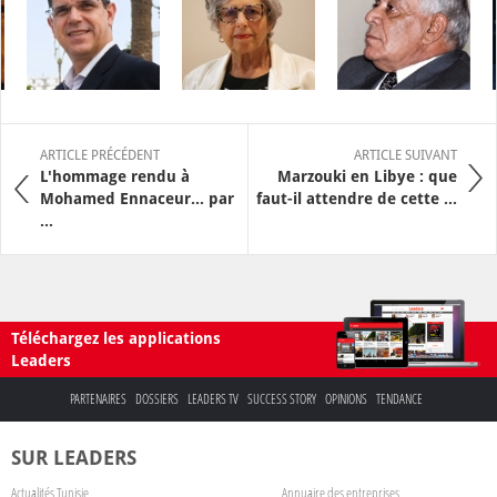
ARTICLE PRÉCÉDENT
ARTICLE SUIVANT
L'hommage rendu à
Marzouki en Libye : que
Mohamed Ennaceur… par
faut-il attendre de cette ...
...
Téléchargez les applications
Leaders
PARTENAIRES
DOSSIERS
LEADERS TV
SUCCESS STORY
OPINIONS
TENDANCE
SUR LEADERS
Actualités Tunisie
Annuaire des entreprises