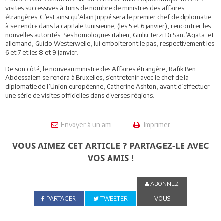
visites successives à Tunis de nombre de ministres des affaires
étrangères. C’est ainsi qu’Alain Juppé sera le premier chef de diplomatie
à se rendre dans la capitale tunisienne, (les 5 et 6 janvier), rencontrer les
nouvelles autorités. Ses homologues italien, Giuliu Terzi Di Sant’Agata et
allemand, Guido Westerwelle, lui emboiteront le pas, respectivement les
6 et 7 et les 8 et 9 janvier.
De son côté, le nouveau ministre des Affaires étrangère, Rafik Ben
Abdessalem se rendra à Bruxelles, s’entretenir avec le chef de la
diplomatie de l’Union européenne, Catherine Ashton, avant d’effectuer
une série de visites officielles dans diverses régions.
Envoyer à un ami
Imprimer
VOUS AIMEZ CET ARTICLE ? PARTAGEZ-LE AVEC
VOS AMIS !
ABONNEZ-
PARTAGER
TWEETER
VOUS