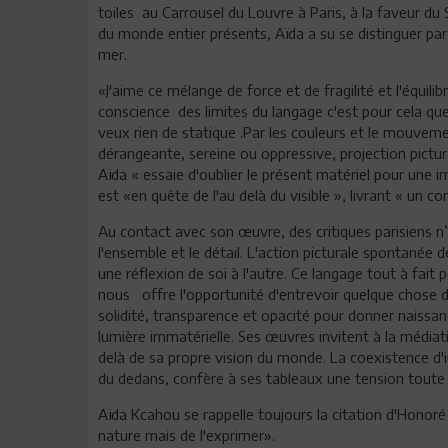
toiles au Carrousel du Louvre à Paris, à la faveur du
du monde entier présents, Aïda a su se distinguer par
mer.
«J'aime ce mélange de force et de fragilité et l'équilib
conscience des limites du langage c'est pour cela qu
veux rien de statique .Par les couleurs et le mouvemen
dérangeante, sereine ou oppressive, projection pictura
Aïda « essaie d'oublier le présent matériel pour une
est «en quête de l'au delà du visible », livrant « un com
Au contact avec son œuvre, des critiques parisiens n’
l'ensemble et le détail. L'action picturale spontanée 
une réflexion de soi à l'autre. Ce langage tout à fait
nous offre l'opportunité d'entrevoir quelque chose d'én
solidité, transparence et opacité pour donner naissan
lumière immatérielle. Ses œuvres invitent à la médiati
delà de sa propre vision du monde. La coexistence d'i
du dedans, confère à ses tableaux une tension toute p
Aïda Kcahou se rappelle toujours la citation d'Honoré 
nature mais de l'exprimer».