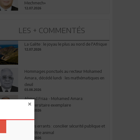
Mechmech»
12.07.2026
LES + COMMENTÉS
La Galite : le joyau le plus au nord de l'Afrique
12.07.2026
Hommages ponctués au recteur Mohamed
Amara, décédé lundi : les mathématiques en
deuil
03.08.2026
Ahmed Friaa - Mohamed Amara:
l’Universitaire exemplaire
04.08.2026
Chiens errants : concilier sécurité publique et
bien-être animal
17.07.2026