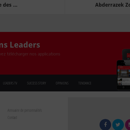
 des ...
Abderrazek Zou
ons Leaders
ez télécharger nos applications
LEADERS TV
SUCCESS STORY
OPINIONS
TENDANCE
Annuaire de personnalités
Contact