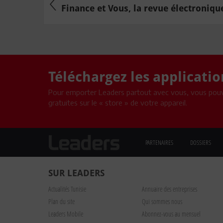
Finance et Vous, la revue électronique
Téléchargez les applicati
Pour emporter Leaders partout avec vous, vous pouv
gratuites sur le « store » de votre appareil.
PARTENAIRES
DOSSIERS
SUR LEADERS
Actualités Tunisie
Annuaire des entreprises
Plan du site
Qui sommes nous
Leaders Mobile
Abonnez-vous au mensuel