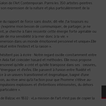
 Salon de l’Art Contemporain. Parmi les 350 artistes-peintres
 son expression de la nature et plus particulièrement de la
re du rapport de force sans doute, dit-elle. J'ai toujours eu
e j'exprime mon besoin de communiquer, de partager, je ne
t, je cherche à faire ressentir cette énergie forte agréable ou
le de ma sensibilité à la mer donc à la vie. »
 immersion dans un monde émotionnel personnel et unique».Elle
bat entre l'instinct et la raison ».
hésitent pas à écrire : Notre regard oscille constamment entre
de Aida fait coïncider hasard et méthodes. Elle nous propose
 personnel qu'elle a créé et qu'elle transpose dans ses oeuvres,
ergique et d'infini. Elle parvient à l'union entre fluidité et
ce à un univers transitionnel et énigmatique, baigné d'une
on, au rêve ainsi qu'à l'action pour que l'homme s'élève au-
mpulsions explosives et d'intentions intériorisées, du dehors
articulière ».
de Balzac en 1832 : «La mission de l'art n'est pas de copier la