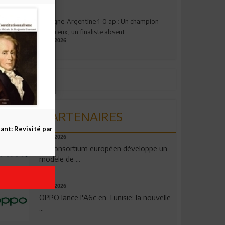
Espagne-Argentine 1-0 ap : Un champion
valeureux, un finaliste absent
19.07.2026
PARTENAIRES
nt: Revisité par
06.08.2026
Un consortium européen développe un
modèle de ...
04.08.2026
OPPO lance l'A6c en Tunisie: la nouvelle
...