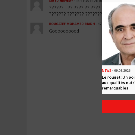
SAYED HEWEDY
- 14-11-2011 01:16
?????? .. ?? ???? ?? ???? ??????? ???? 
??????? ??????? ???????? ?? ???? ?????
BOUGATEF MOHAMED RIADH
- 17-11-2011 16:02
Goooooooood
NEWS
- 09.08.2026
Le rouget: Un po
aux qualités nutr
remarquables