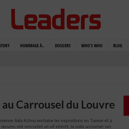
STORY
HOMMAGE À..
DOSSIERS
WHO'S WHO
BLOG
 au Carrousel du Louvre
nisienne Aïda Kchou enchaîne les expositions en Tunisie et à
s œuvres ont rencontré un vif intérêt, la voilà accrocher ses