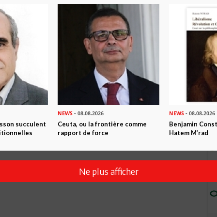
???? ????? ??????? ??? ???? ???? ???? ????? ???????
NEWS
- 08.08.2026
NEWS
- 08.08.2026
isson succulent
Ceuta, ou la frontière comme
Benjamin Consta
itionnelles
rapport de force
Hatem M’rad
Ne plus afficher