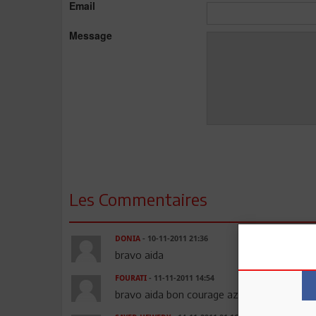
Email
Message
Les Commentaires
DONIA
- 10-11-2011 21:36
bravo aida
FOURATI
- 11-11-2011 14:54
bravo aida bon courage azizti bisous