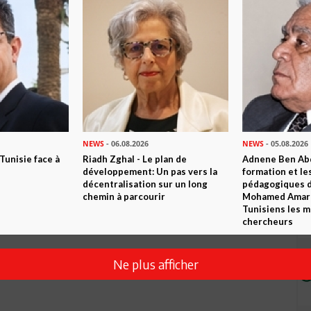
des blogueurs arabes fruits de l'enseignement et le travail des
ie heureuse inchallah.
NEWS
- 06.08.2026
NEWS
- 05.08.2026
esent , j etais pas invité, vu que plusieurs blogeurs "influents"
 Tunisie face à
Riadh Zghal - Le plan de
Adnene Ben Abd
e et surtout ni bienvenu. Je vous prie donc d'enlever mon nom.
développement: Un pas vers la
formation et le
décentralisation sur un long
pédagogiques di
chemin à parcourir
Mohamed Amara,
Tunisiens les m
chercheurs
Ne plus afficher