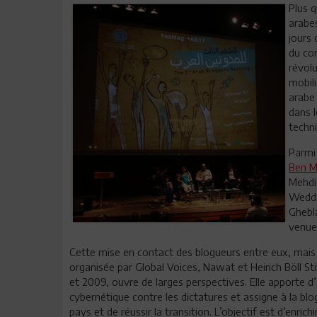
Plus 
arabes
jours 
du com
révolu
mobili
arabe
dans l
techn
Parmi 
Ben M
Mehdi
Wedda
Ghebla
venue
Cette mise en contact des blogueurs entre eux, mais au
organisée par Global Voices, Nawat et Heirich Böll St
et 2009, ouvre de larges perspectives. Elle apporte 
cybernétique contre les dictatures et assigne à la bl
pays et de réussir la transition. L’objectif est d’enric