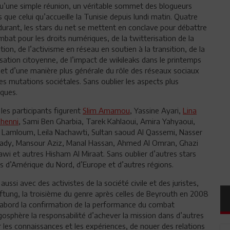
qu’une simple réunion, un véritable sommet des blogueurs
 que celui qu’accueille la Tunisie depuis lundi matin. Quatre
durant, les stars du net se mettent en conclave pour débattre
bat pour les droits numériques, de la twitterisation de la
tion, de l’activisme en réseau en soutien à la transition, de la
sation citoyenne, de l’impact de wikileaks dans le printemps
 et d’une manière plus générale du rôle des réseaux sociaux
es mutations sociétales. Sans oublier les aspects plus
iques.
les participants figurent
Slim Amamou
, Yassine Ayari,
Lina
henni
, Sami Ben Gharbia, Tarek Kahlaoui, Amira Yahyaoui,
 Lamloum, Leila Nachawti, Sultan saoud Al Qassemi, Nasser
dy, Mansour Aziz, Manal Hassan, Ahmed Al Omran, Ghazi
wi et autres Hisham Al Miraat. Sans oublier d’autres stars
s d’Amérique du Nord, d’Europe et d’autres régions.
ssi avec des activistes de la société civile et des juristes,
iftung, la troisième du genre après celles de Beyrouth en 2008
d’abord la confirmation de la performance du combat
ogosphère la responsabilité d’achever la mission dans d’autres
hir les connaissances et les expériences, de nouer des relations