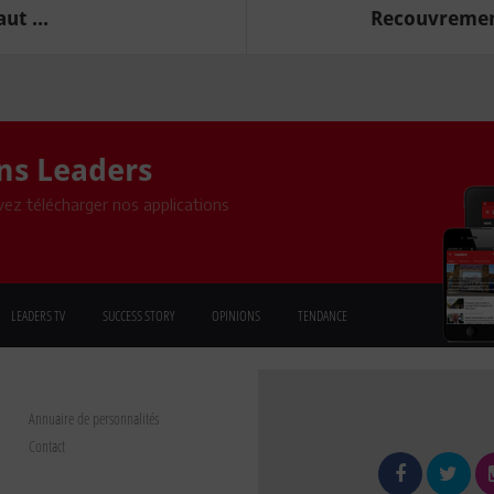
ut ...
Recouvrement
ons Leaders
ez télécharger nos applications
LEADERS TV
SUCCESS STORY
OPINIONS
TENDANCE
Annuaire de personnalités
Contact