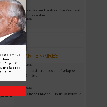
Abdelaziz Kacem: L’arabophobie s’en prend
aux chiffres arabes
09.07.2026
PARTENAIRES
esselem - La
s choix
ctés par Si
06.08.2026
 ont fait des
Un consortium européen développe un
eilleurs
modèle de ...
04.08.2026
OPPO lance l'A6c en Tunisie: la nouvelle
...