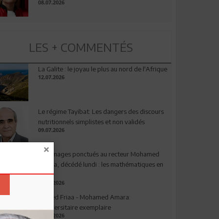
08.07.2026
LES + COMMENTÉS
La Galite : le joyau le plus au nord de l'Afrique
12.07.2026
Le régime Tayibat: Les dangers des discours
nutritionnels simplistes et non validés
09.07.2026
Hommages ponctués au recteur Mohamed
Amara, décédé lundi : les mathématiques en
deuil
03.08.2026
Ahmed Friaa - Mohamed Amara:
l’Universitaire exemplaire
04.08.2026