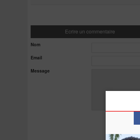
Ecrire un commentaire
Nom
Email
Message