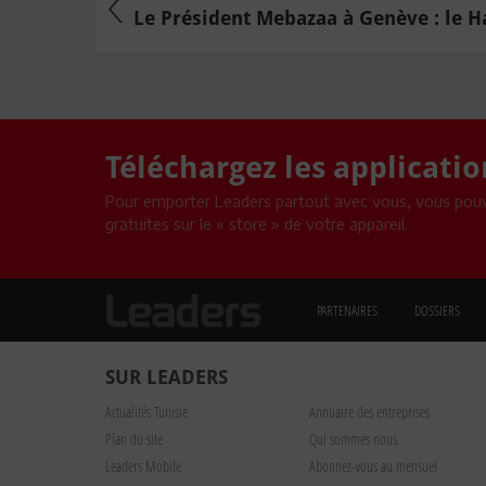
Le Président Mebazaa à Genève : le Ha
Téléchargez les applicati
Pour emporter Leaders partout avec vous, vous pouv
gratuites sur le « store » de votre appareil.
PARTENAIRES
DOSSIERS
SUR LEADERS
Actualités Tunisie
Annuaire des entreprises
Plan du site
Qui sommes nous
Leaders Mobile
Abonnez-vous au mensuel