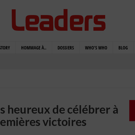
STORY
HOMMAGE À..
DOSSIERS
WHO'S WHO
BLOG
s heureux de célébrer à
remières victoires