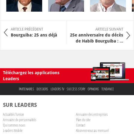
ARTICLE PRÉCÉDENT
ARTICLE SUIVANT
Bourguiba: 25 ans déjà
25e anniversaire du décès
de Habib Bourguiba : ...
Téléchargez les applications
Leaders
PARTENAIRES
DOSSIERS
LEADERS TV
SUCCESS STORY
OPINIONS
TENDANCE
SUR LEADERS
Actualités Tunisie
Annuaire des entreprises
Annuaire de personnalités
Plan du site
Qui sommes nous
Contact
Leaders Mobile
Abonnez-vous au mensuel