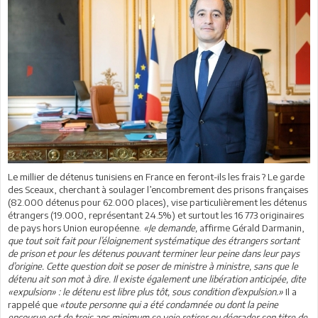
Le millier de détenus tunisiens en France en feront-ils les frais ? Le garde
des Sceaux, cherchant à soulager l’encombrement des prisons françaises
(82.000 détenus pour 62.000 places), vise particulièrement les détenus
étrangers (19.000, représentant 24.5%) et surtout les 16 773 originaires
de pays hors Union européenne.
«Je demande,
affirme Gérald Darmanin,
que tout soit fait pour l’éloignement systématique des étrangers sortant
de prison et pour les détenus pouvant terminer leur peine dans leur pays
d’origine. Cette question doit se poser de ministre à ministre, sans que le
détenu ait son mot à dire. Il existe également une libération anticipée, dite
«expulsion» : le détenu est libre plus tôt, sous condition d’expulsion.»
Il a
rappelé que
«toute personne qui a été condamnée ou dont la peine
encourue est de trois ans minimum se voie retirer ou dégrader son titre de