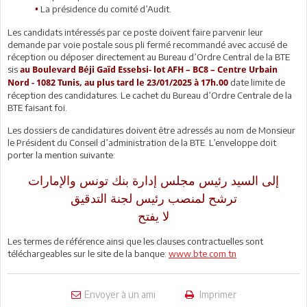
La présidence du comité d’Audit.
•
Les candidats intéressés par ce poste doivent faire parvenir leur
demande par voie postale sous pli fermé recommandé avec accusé de
réception ou déposer directement au Bureau d’Ordre Central de la BTE
sis
au Boulevard Béji Gaïd Essebsi- lot AFH – BC8 – Centre Urbain
date limite de
Nord - 1082 Tunis, au plus tard le
23/01/2025 à 17h.00
réception des candidatures. Le cachet du Bureau d’Ordre Centrale de la
BTE faisant foi.
Les dossiers de candidatures doivent être adressés au nom de Monsieur
le Président du Conseil d’administration de la BTE. L’enveloppe doit
porter la mention suivante:
إلى السيد رئيس مجلس إدارة بنك تونس والإمارات
ترشح لمنصب رئيس لجنة التدقيق
لا يفتح
Les termes de référence ainsi que les clauses contractuelles sont
téléchargeables sur le site de la banque:
www.bte.com.tn
Envoyer à un ami
Imprimer