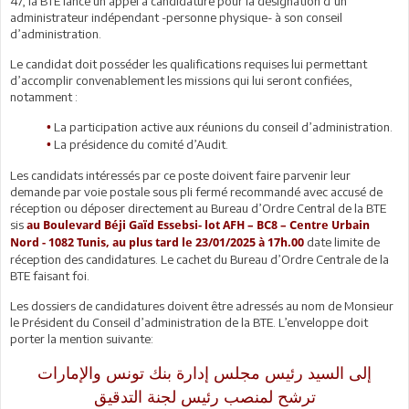
47, la BTE lance un appel à candidature pour la désignation d’un
administrateur indépendant -personne physique- à son conseil
d’administration.
Le candidat doit posséder les qualifications requises lui permettant
d’accomplir convenablement les missions qui lui seront confiées,
notamment :
La participation active aux réunions du conseil d’administration.
•
La présidence du comité d’Audit.
•
Les candidats intéressés par ce poste doivent faire parvenir leur
demande par voie postale sous pli fermé recommandé avec accusé de
réception ou déposer directement au Bureau d’Ordre Central de la BTE
sis
au Boulevard Béji Gaïd Essebsi- lot AFH – BC8 – Centre Urbain
date limite de
Nord - 1082 Tunis, au plus tard le
23/01/2025 à 17h.00
réception des candidatures. Le cachet du Bureau d’Ordre Centrale de la
BTE faisant foi.
Les dossiers de candidatures doivent être adressés au nom de Monsieur
le Président du Conseil d’administration de la BTE. L’enveloppe doit
porter la mention suivante:
إلى السيد رئيس مجلس إدارة بنك تونس والإمارات
ترشح لمنصب رئيس لجنة التدقيق