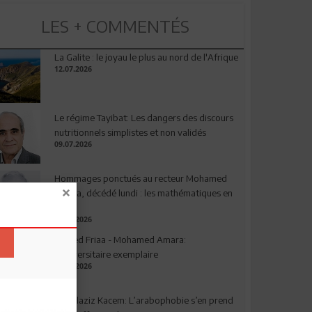
LES + COMMENTÉS
La Galite : le joyau le plus au nord de l'Afrique
12.07.2026
Le régime Tayibat: Les dangers des discours
nutritionnels simplistes et non validés
09.07.2026
Hommages ponctués au recteur Mohamed
Amara, décédé lundi : les mathématiques en
deuil
03.08.2026
Ahmed Friaa - Mohamed Amara:
l’Universitaire exemplaire
04.08.2026
Abdelaziz Kacem: L’arabophobie s’en prend