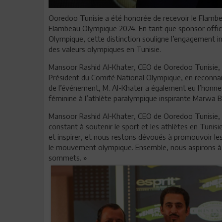
Ooredoo Tunisie a été honorée de recevoir le Flambe
Flambeau Olympique 2024. En tant que sponsor offici
Olympique, cette distinction souligne l’engagement i
des valeurs olympiques en Tunisie.
Mansoor Rashid Al-Khater, CEO de Ooredoo Tunisie, a
Président du Comité National Olympique, en reconnaiss
de l’événement, M. Al-Khater a également eu l’honne
féminine à l’athlète paralympique inspirante Marwa B
Mansoor Rashid Al-Khater, CEO de Ooredoo Tunisie, a
constant à soutenir le sport et les athlètes en Tuni
et inspirer, et nous restons dévoués à promouvoir les 
le mouvement olympique. Ensemble, nous aspirons à i
sommets. »