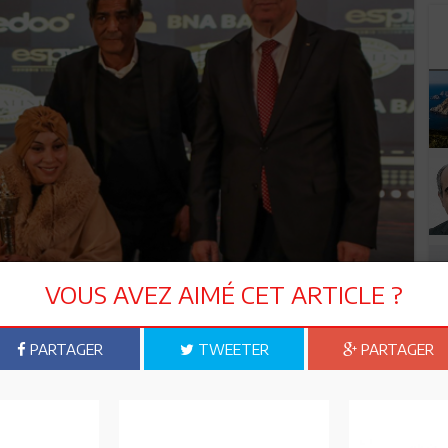
VOUS AVEZ AIMÉ CET ARTICLE ?
PARTAGER
TWEETER
PARTAGER
Olympique, a ajouté : « Le partenariat avec Ooredoo Tunisie
prises dans le développement du sport en Tunisie. Leur
tes, mais contribue également à promouvoir les valeurs
iers d’avoir Ooredoo comme partenaire clé dans notre