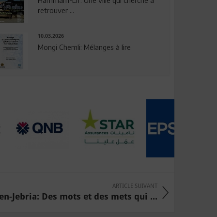
Hammam-Lif: Une ville qui cherche à
retrouver ...
10.03.2026
Mongi Chemli: Mélanges à lire
ARTICLE SUIVANT
en-Jebria: Des mots et des mets qui ...