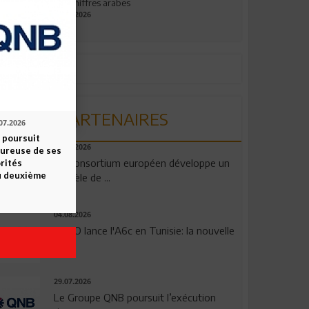
aux chiffres arabes
09.07.2026
PARTENAIRES
07.2026
 poursuit
06.08.2026
oureuse de ses
Un consortium européen développe un
orités
u deuxième
modèle de ...
04.08.2026
OPPO lance l'A6c en Tunisie: la nouvelle
...
29.07.2026
Le Groupe QNB poursuit l’exécution