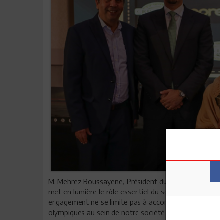
M. Mehrez Boussayene, Président du Comité National 
met en lumière le rôle essentiel du soutien des entre
engagement ne se limite pas à accompagner les athlè
olympiques au sein de notre société. Nous sommes f