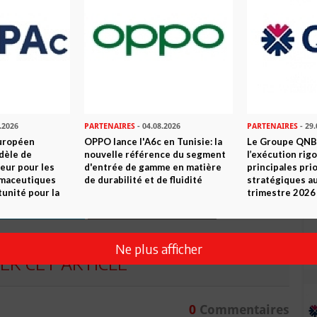
e Ooredoo Tunisie visant à encourager les talents, à soutenir
us radieux pour la communauté tunisienne. L’entreprise continue
ènes nationales et internationales.
.2026
PARTENAIRES
- 04.08.2026
PARTENAIRES
- 29.
n ami
Imprimer
uropéen
OPPO lance l'A6c en Tunisie: la
Le Groupe QNB
dèle de
nouvelle référence du segment
l’exécution rig
 ? PARTAGEZ-LE AVEC VOS AMIS !
eur pour les
d'entrée de gamme en matière
principales pri
rmaceutiques
de durabilité et de fluidité
stratégiques a
tunité pour la
trimestre 2026
TWEETER
ABONNEZ-VOUS
Ne plus afficher
R CET ARTICLE
0
Commentaires