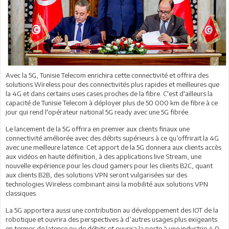
Avec la 5G, Tunisie Telecom enrichira cette connectivité et offrira des
solutions Wireless pour des connectivités plus rapides et meilleures que
la 4G et dans certains uses cases proches de la fibre. C'est d'ailleurs la
capacité de Tunisie Telecom à déployer plus de 50 000 km de fibre à ce
jour qui rend l'opérateur national 5G ready avec une 5G fibrée.
Le lancement de la 5G offrira en premier aux clients finaux une
connectivité améliorée avec des débits supérieurs à ce qu’offrirait la 4G
avec une meilleure latence. Cet apport de la 5G donnera aux clients accès
aux vidéos en haute définition, à des applications live Stream, une
nouvelle expérience pour les cloud gamers pour les clients B2C, quant
aux clients B2B, des solutions VPN seront vulgarisées sur des
technologies Wireless combinant ainsi la mobilité aux solutions VPN
classiques.
La 5G apportera aussi une contribution au développement des IOT de la
robotique et ouvrira des perspectives à d’autres usages plus exigeants
en termes de latence ou de débits et ouvrira la porte à une industrie 4.0