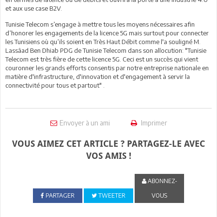
et aux use case B2V.
Tunisie Telecom s’engage à mettre tous les moyens nécessaires afin
d’honorer les engagements de la licence 5G mais surtout pour connecter
les Tunisiens où qu’ils soient en Très Haut Débit comme l'a souligné M.
Lassâad Ben Dhiab PDG de Tunisie Telecom dans son allocution: "Tunisie
Telecom est très fière de cette licence 5G. Ceci est un succès qui vient
couronner les grands efforts consentis par notre entreprise nationale en
matière d'infrastructure, d'innovation et d'engagement à servir la
connectivité pour tous et partout" .
Envoyer à un ami
Imprimer
VOUS AIMEZ CET ARTICLE ? PARTAGEZ-LE AVEC
VOS AMIS !
ABONNEZ-
PARTAGER
TWEETER
VOUS