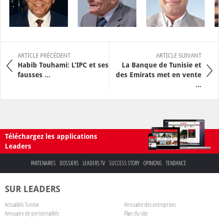
ARTICLE PRÉCÉDENT
ARTICLE SUIVANT
Habib Touhami: L’IPC et ses
La Banque de Tunisie et
fausses ...
des Emirats met en vente
...
Téléchargez les applications
Leaders
PARTENAIRES
DOSSIERS
LEADERS TV
SUCCESS STORY
OPINIONS
TENDANCE
SUR LEADERS
Actualités Tunisie
Annuaire des entreprises
Annuaire de personnalités
Plan du site