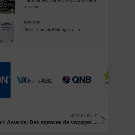
Hammam-Lif: Une ville qui cherche à
retrouver ...
10.03.2026
Mongi Chemli: Mélanges à lire
ARTICLE SUIVANT
ir Awards: Des agences de voyages ...