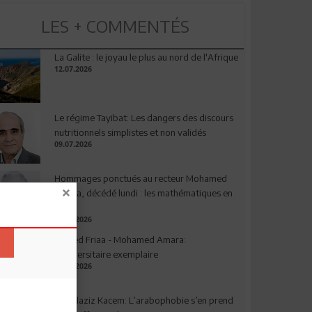
LES + COMMENTÉS
La Galite : le joyau le plus au nord de l'Afrique
12.07.2026
Le régime Tayibat: Les dangers des discours
nutritionnels simplistes et non validés
09.07.2026
Hommages ponctués au recteur Mohamed
Amara, décédé lundi : les mathématiques en
deuil
03.08.2026
Ahmed Friaa - Mohamed Amara:
l’Universitaire exemplaire
04.08.2026
Abdelaziz Kacem: L’arabophobie s’en prend