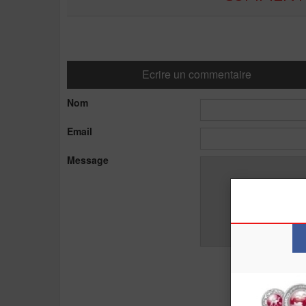
Ecrire un commentaire
Nom
Email
Message