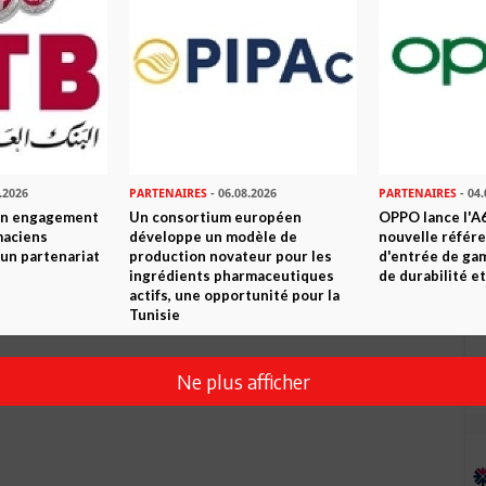
.2026
PARTENAIRES
- 06.08.2026
PARTENAIRES
- 04.
son engagement
Un consortium européen
OPPO lance l'A6
maciens
développe un modèle de
nouvelle référ
à un partenariat
production novateur pour les
d'entrée de ga
ingrédients pharmaceutiques
de durabilité et
actifs, une opportunité pour la
Tunisie
Ne plus afficher