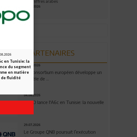
aux chiffres arabes
09.07.2026
PARTENAIRES
08.2026
c en Tunisie: la
06.08.2026
ence du segment
Un consortium européen développe un
mme en matière
 de fluidité
modèle de ...
04.08.2026
OPPO lance l'A6c en Tunisie: la nouvelle
...
29.07.2026
Le Groupe QNB poursuit l’exécution