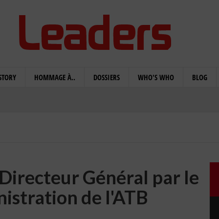
STORY
HOMMAGE À..
DOSSIERS
WHO'S WHO
BLOG
Directeur Général par le
nistration de l'ATB