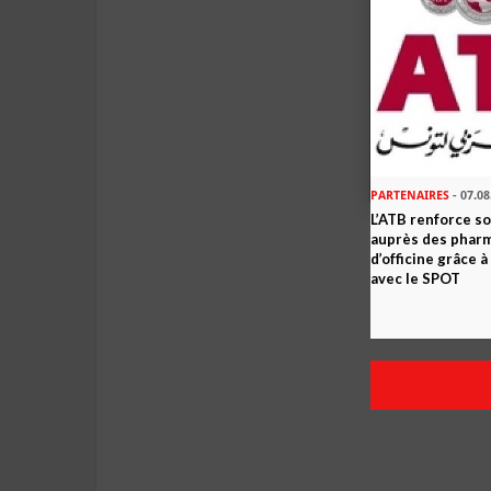
PARTENAIRES
- 07.08
L’ATB renforce 
auprès des phar
d’officine grâce 
avec le SPOT