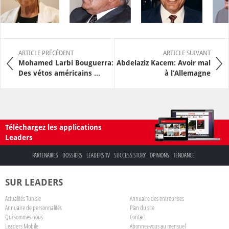
ARTICLE PRÉCÉDENT
ARTICLE SUIVANT
Mohamed Larbi Bouguerra:
Abdelaziz Kacem: Avoir mal
Des vétos américains ...
à l’Allemagne
Téléchargez les applications
Leaders
PARTENAIRES
DOSSIERS
LEADERS TV
SUCCESS STORY
OPINIONS
TENDANCE
SUR LEADERS
Actualités Tunisie
Annuaire des entreprises
Annuaire de personnalités
Plan du site
Qui sommes nous
Contact
Leaders Mobile
Abonnez-vous au mensuel