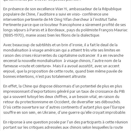
En présence de son excellence Wan Yi, ambassadeur de la République
populaire de Chine, l’auditoire a suivi en visio- conférence une
intervention pertinente de Mr Ding Yifan chercheur à l’institut Taihe.
Pertinente parce que ce locuteur francophone a sûrement profité de ses
longs séjours à Parsis et à Bordeaux, pays du polémiste François Mauriac
(1885-1970), manie assez bien les filons de la dialectique.
Avec beaucoup de subtilités et un brin d’ironie, il a fait le deuil de la
mondialisation à visage américain qui a atteint très vite ses limites en
raison des crises récurrentes du capitalisme outrancier. Il a en revanche
encensé la nouvelle mondialisation à visage chinois, l’autre nom de la
fameuse «route et ceinture». Mais il a avoué aussitôt, avec un accent
enjoué, que la proposition de cette route, quand bien même pavée de
bonnes intentions, n’est pas totalement altruiste.
En effet, la Chine qui dispose désormais d’un potentiel de plus en plus
impressionnant d’exportations généré par un taux de croissance du PIB
qui a souvent tutoyé les deux chiffres, a un besoin vital, en raison du
retour du protectionnisme en Occident, de diversifier ses débouchés.
D’où cette ouverture sur d’autres continents d’autant plus que l’Europe
souffre en son sein, en Ukraine, d’une guerre qu’elle croyait improbable.
En réponse à une question posée par l’un des participants à cette réunion
portant sur les critiques adressées aux chinois selon lesquelles la route