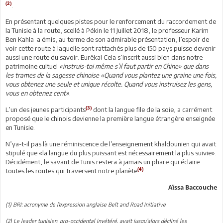
(2)
.
En présentant quelques pistes pour le renforcement du raccordement de
la Tunisie à la route, scellé à Pékin le 11 Juillet 2018, le professeur Karim
Ben Kahla a émis, au terme de son admirable présentation, l’espoir de
voir cette route à laquelle sont rattachés plus de 150 pays puisse devenir
aussi une route du savoir. Eurêka! Cela s’inscrit aussi bien dans notre
patrimoine cultuel
«instruis-toi même s’il faut partir en Chine» que dans
les trames de la sagesse chinoise «Quand vous plantez une graine une fois,
vous obtenez une seule et unique récolte. Quand vous instruisez les gens,
vous en obtenez cent»
.
(3)
L’un des jeunes participants
dont la langue file de la soie, a carrément
proposé que le chinois devienne la première langue étrangère enseignée
en Tunisie.
N’ya-t-il pas là une réminiscence de l’enseignement khaldounien qui avait
stipulé que «la langue du plus puissant est nécessairement la plus suivie».
Décidément, le savant de Tunis restera à jamais un phare qui éclaire
(4)
toutes les routes qui traversent notre planète
.
Aïssa Baccouche
(1) BRI: acronyme de l’expression anglaise Belt and Road Initiative
(2) Le leader tunisien, pro-occidental invétéré, avait jusqu’alors décliné les