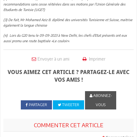
recommandations sans cesse réitérées dans ses motions par l’Union Générale des
Etudiants de Tunisie (UGET)
(3) De fait, Mr Mohamed Aziz B. diplômé des universités Tunisienne et Suisse, maitrise
également la langue chinoise
(4) Lors du G20 tenu le 09-09-2023 à New Delhi, les chefs d’Etat présents ont eux
.
aussi promu une route baptisée «Le couloir»
Envoyer à un ami
Imprimer
VOUS AIMEZ CET ARTICLE ? PARTAGEZ-LE AVEC
VOS AMIS !
ABONNEZ-
PARTAGER
TWEETER
VOUS
COMMENTER CET ARTICLE