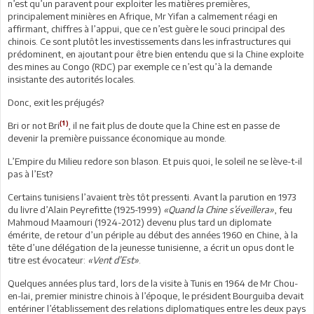
n’est qu’un paravent pour exploiter les matières premières,
principalement minières en Afrique, Mr Yifan a calmement réagi en
affirmant, chiffres à l’appui, que ce n’est guère le souci principal des
chinois. Ce sont plutôt les investissements dans les infrastructures qui
prédominent, en ajoutant pour être bien entendu que si la Chine exploite
des mines au Congo (RDC) par exemple ce n’est qu’à la demande
insistante des autorités locales.
Donc, exit les préjugés?
(1)
Bri or not Bri
, il ne fait plus de doute que la Chine est en passe de
devenir la première puissance économique au monde.
L’Empire du Milieu redore son blason. Et puis quoi, le soleil ne se lève-t-il
pas à l’Est?
Certains tunisiens l’avaient très tôt pressenti. Avant la parution en 1973
du livre d’Alain Peyrefitte (1925-1999)
«Quand la Chine s’éveillera»
, feu
Mahmoud Maamouri (1924-2012) devenu plus tard un diplomate
émérite, de retour d’un périple au début des années 1960 en Chine, à la
tête d’une délégation de la jeunesse tunisienne, a écrit un opus dont le
titre est évocateur:
«Vent d’Est»
.
Quelques années plus tard, lors de la visite à Tunis en 1964 de Mr Chou-
en-lai, premier ministre chinois à l’époque, le président Bourguiba devait
entériner l’établissement des relations diplomatiques entre les deux pays