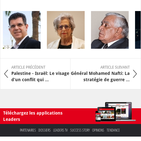
ARTICLE PRÉCÉDENT
ARTICLE SUIVANT
Palestine - Israël: Le visage
Général Mohamed Nafti: La
d’un conflit qui ...
stratégie de guerre ...
Téléchargez les applications
Leaders
PARTENAIRES
DOSSIERS
LEADERS TV
SUCCESS STORY
OPINIONS
TENDANCE