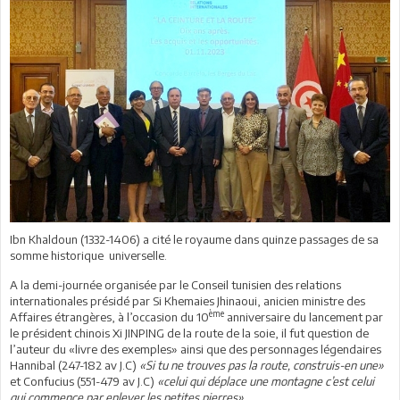
Ibn Khaldoun (1332-1406) a cité le royaume dans quinze passages de sa
somme historique universelle.
A la demi-journée organisée par le Conseil tunisien des relations
internationales présidé par Si Khemaies Jhinaoui, anicien ministre des
ème
Affaires étrangères, à l’occasion du 10
anniversaire du lancement par
le président chinois Xi JINPING de la route de la soie, il fut question de
l’auteur du «livre des exemples» ainsi que des personnages légendaires
Hannibal (247-182 av J.C)
«Si tu ne trouves pas la route, construis-en une»
et Confucius (551-479 av J.C)
«celui qui déplace une montagne c’est celui
qui commence par enlever les petites pierres».