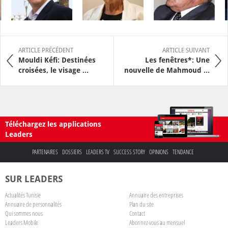
ARTICLE PRÉCÉDENT
ARTICLE SUIVANT
Mouldi Kéfi: Destinées
Les fenêtres*: Une
croisées, le visage ...
nouvelle de Mahmoud ...
Téléchargez les applications
Leaders
PARTENAIRES
DOSSIERS
LEADERS TV
SUCCESS STORY
OPINIONS
TENDANCE
SUR LEADERS
Actualités Tunisie
Annuaire des entreprises
Annuaire de personnalités
Plan du site
Qui sommes nous
Contact
Leaders Mobile
Abonnez-vous au mensuel