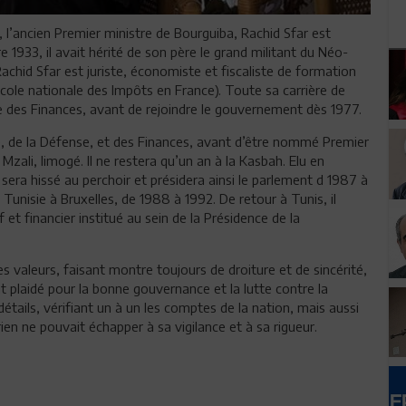
 l’ancien Premier ministre de Bourguiba, Rachid Sfar est
 1933, il avait hérité de son père le grand militant du Néo-
achid Sfar est juriste, économiste et fiscaliste de formation
Ecole nationale des Impôts en France). Toute sa carrière de
ère des Finances, avant de rejoindre le gouvernement dès 1977.
nté, de la Défense, et des Finances, avant d’être nommé Premier
ali, limogé. Il ne restera qu’un an à la Kasbah. Elu en
era hissé au perchoir et présidera ainsi le parlement d 1987 à
nisie à Bruxelles, de 1988 à 1992. De retour à Tunis, il
 et financier institué au sein de la Présidence de la
s valeurs, faisant montre toujours de droiture et de sincérité,
t plaidé pour la bonne gouvernance et la lutte contre la
détails, vérifiant un à un les comptes de la nation, mais aussi
en ne pouvait échapper à sa vigilance et à sa rigueur.