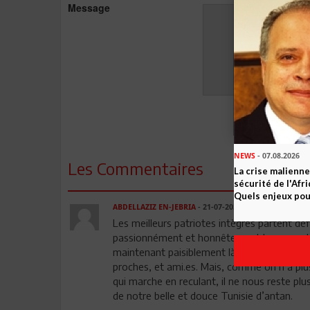
Message
NEWS
- 07.08.2026
Les Commentaires
La crise malienne
sécurité de l'Afr
Quels enjeux pour
ABDELLAZIZ EN-JEBRIA
- 21-07-2023 09:21
Les meilleurs patriotes intègres partent déf
passionnément et honnêtement leur pays b
maintenant paisiblement là où il aurait sou
proches, et ami.es. Mais, comme on n’a plus
qui marche en reculant, il ne nous reste pl
de notre belle et douce Tunisie d’antan.