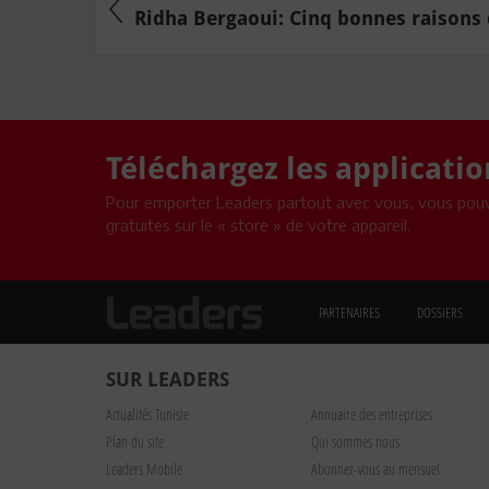
Ridha Bergaoui: Cinq bonnes raisons d
Téléchargez les applicati
Pour emporter Leaders partout avec vous, vous pouv
gratuites sur le « store » de votre appareil.
PARTENAIRES
DOSSIERS
SUR LEADERS
Actualités Tunisie
Annuaire des entreprises
Plan du site
Qui sommes nous
Leaders Mobile
Abonnez-vous au mensuel