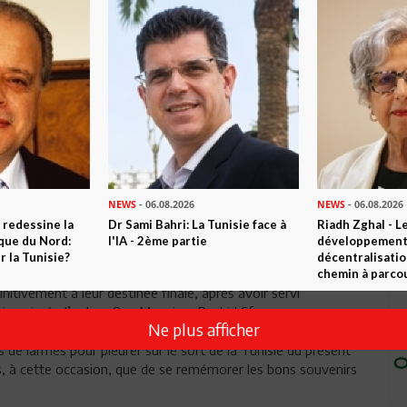
Envoyer
NEWS
- 06.08.2026
NEWS
- 06.08.2026
 redessine la
Dr Sami Bahri: La Tunisie face à
Riadh Zghal - L
ique du Nord:
l'IA - 2ème partie
développement:
 la Tunisie?
décentralisatio
chemin à parcou
initivement à leur destinée finale, après avoir servi
ien aimé, d’antan. Que Monsieur Rachid Sfar repose
Ne plus afficher
haité. J’adresse mes sincères condoléances à sa famille,
 de larmes pour pleurer sur le sort de la Tunisie du présent
us, à cette occasion, que de se remémorer les bons souvenirs