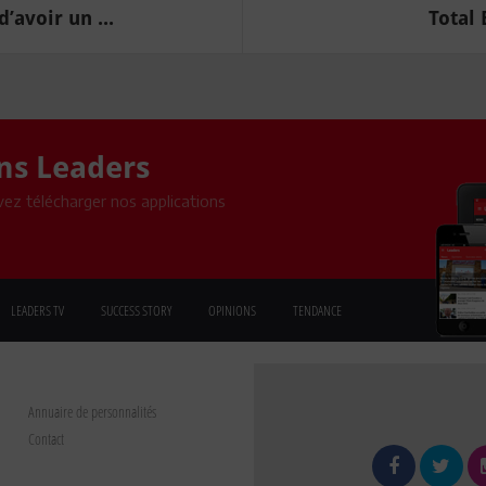
’avoir un ...
Total 
ons Leaders
ez télécharger nos applications
LEADERS TV
SUCCESS STORY
OPINIONS
TENDANCE
Annuaire de personnalités
Contact