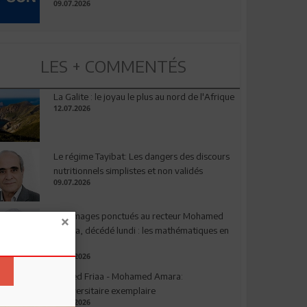
09.07.2026
LES + COMMENTÉS
La Galite : le joyau le plus au nord de l'Afrique
12.07.2026
Le régime Tayibat: Les dangers des discours
nutritionnels simplistes et non validés
09.07.2026
Hommages ponctués au recteur Mohamed
Amara, décédé lundi : les mathématiques en
deuil
03.08.2026
Ahmed Friaa - Mohamed Amara:
l’Universitaire exemplaire
04.08.2026