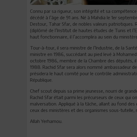
Connu par sa rigueur, son intégrité et sa compétence,
décédé à l’âge de 91 ans. Né à Mahdia le 1er septembre
Destour, Tahar Sfar, de nobles valeurs patriotiques. R
(diplômé de l’Institut de hautes études de Tunis et l’
haut fonctionnaire, il l’accomplira au sein du minist
Tour-à-tour, il sera ministre de l’Industrie, de la Sa
ministre en 1986, succédant au pied levé à Mohamed Mz
octobre 1986, membre de la Chambre des députés, il s
1988. Rachid Sfar sera alors nommé ambassadeur de Tu
présidera le haut comité pour le contrôle administratif
République.
Chef scout depuis sa prime jeunesse, nourri de grande
Rachid Sfar était parmi les précurseurs de ceux qui on
malversation. Appliqué à la tâche, allant au fond des 
ceux des ministères et des organismes sous-tutelle, ri
Allah Yerhamou.