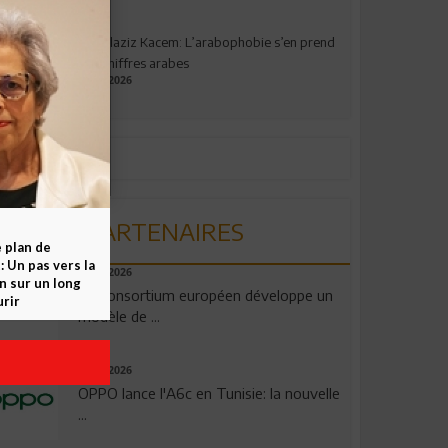
Abdelaziz Kacem: L’arabophobie s’en prend
aux chiffres arabes
09.07.2026
PARTENAIRES
e plan de
 Un pas vers la
06.08.2026
n sur un long
Un consortium européen développe un
rir
modèle de ...
04.08.2026
OPPO lance l'A6c en Tunisie: la nouvelle
...