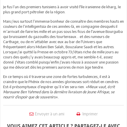
Je fus l’un des premiers tunisiens à avoir visité l'île iranienne de kharg, le
plus grand port pétrolier de la région.
Mais j’eus surtout l’immense bonheur de connaître des membres hauts en
couleurs de l’intelligentsia de ces années-là, en compagnie desquels il
m’arrivait de faire les mille et un pas sous les ficus de l'avenue Bourguiba
qui bruissaient du gazouillis des tourtereaux... et des rumeurs de
Carthage, ou de m’attabler avec eux au bar de l'Univers que
fréquentaient alors Midani Ben Salah, Bouzaîane Saadi et les autres.
Lorsque j'ai quitté la Presse en octobre 73 j'étais riche de mille jours au
cours des quels j’y avais beaucoup appris et, me semble-t-il, assez
donné. J'étais comblé puisqu’enfin j'avais réussi à assouvir une passion
qui me dévorait dès les premiers aurores de mon âge tendre.
En ce temps où il traverse une zone de fortes turbulences, il est à
craindre que le Phénix de nos années glorieuses soit réduit en cendres.
Est-il présomptueux d’espérer qu’il n’en sera rien.
«Mieux vaut, écrit
Marouane Ben Yahmed dans la dernière livraison de Jeune Afrique, se
nourrir d’espoir que de souvenirs».
Envoyer à un ami
Imprimer
VOUS AIMEZ CET ARTICLE ? PARTAGEZ-LE AVEC