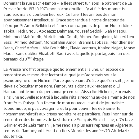
Dominant la rue Bach-Hamba - le fleet street tunisois le bâtiment de La
Presse fut de 1971 à 1973 mon cocon douillet. J’y ai filé des moments
studieux mais ô combien heureux. Ce furent les années de mon
épanouissement intellectuel. Grace soit rendue à notre directeur de
l’époque Si Amor Belkhiria et à mes compagnons de plume Noureddine
Tabka, Hédi Grioui, Abdeaziz Dahmani, Youssef Seddik, Slah Maaoui,
Mohamed Mahfoudh, Abdelhamid Gmati, Ahmed Boughnim, Khaled ben
Sassi, Ahmed Beltaef, Moncef Ben Amor, Brahim Labbassi, Mondher Ben
Dana, Cherif Arfaoui, Alia Bouhdiba, Flavio Ventura, Khaled Najjar, Moïse
Madar sans oublier Elizabeth Badri avec laquelle je partageais l'un des
ème
bureaux du 3
étage.
La Presse m’offrit presque quotidiennement à la une, un espace de
rencontre avec mon cher lectorat auquel je m’adressais sous le
pseudonyme d’Ibn Hichem. Parce que venant d'où ce que l'on sait , je me
devais d’occulter mon nom. J’empruntais donc aux Maqamet d’El
Hamadhani le nom du personnage central: Aissa Ibn Hichem. Je prenais
ainsi une nouvelle identité à laquelle j'étais reconnu au-delà même de nos
frontières. Puisqu’à la faveur de mon nouveau statut de journaliste
économique, je pus voyager ici et là pour couvrir les évènements
notamment relatifs aux crises monétaire et pétrolière. J’eus l'honneur de
rencontrer des hommes de la stature de François Bloch-Lainé, d’Octave
Gélinier et de Zaki Yamani. Je me rendis à plusieurs reprises en Algérie au
temps du flamboyant héraut du tiers Monde des années 70 Abdelaziz
Bouteflika.