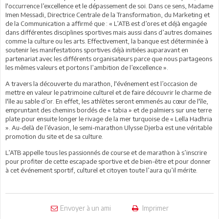
l'occurrence l’excellence et le dépassement de soi. Dans ce sens, Madame
Imen Messadi, Directrice Centrale de la Transformation, du Marketing et
de la Communication a affirmé que : « L’ATB est d’ores et déjà engagée
dans différentes disciplines sportives mais aussi dans d’autres domaines
comme la culture ou les arts. Effectivement, la banque est déterminée à
soutenir les manifestations sportives déjà initiées auparavant en
partenariat avec les différents organisateurs parce que nous partageons
les mêmes valeurs et portons l’ambition de l’excellence ».
A travers la découverte du marathon, l'événement est l’occasion de
mettre en valeur le patrimoine culturel et de faire découvrir le charme de
l'île au sable d’or. En effet, les athlètes seront emmenés au cœur de l'île,
empruntant des chemins bordés de « tabia » et de palmiers sur une terre
plate pour ensuite longer le rivage de la mer turquoise de « Lella Hadhria
». Au-delà de l’évasion, le semi-marathon Ulysse Djerba est une véritable
promotion du site et de sa culture.
L’ATB appelle tous les passionnés de course et de marathon à s’inscrire
pour profiter de cette escapade sportive et de bien-être et pour donner
à cet événement sportif, culturel et citoyen toute l’aura qu’il mérite.
Envoyer à un ami
Imprimer