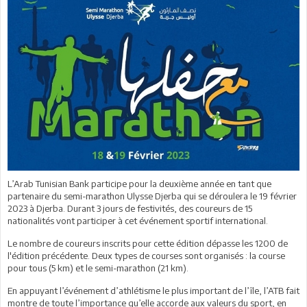
L’Arab Tunisian Bank participe pour la deuxième année en tant que
partenaire du semi-marathon Ulysse Djerba qui se déroulera le 19 février
2023 à Djerba. Durant 3 jours de festivités, des coureurs de 15
nationalités vont participer à cet événement sportif international.
Le nombre de coureurs inscrits pour cette édition dépasse les 1200 de
l'édition précédente. Deux types de courses sont organisés : la course
pour tous (5 km) et le semi-marathon (21 km).
En appuyant l’événement d’athlétisme le plus important de l’île, l’ATB fait
montre de toute l’importance qu’elle accorde aux valeurs du sport, en