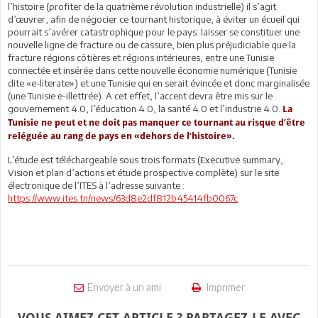
l’histoire (profiter de la quatrième révolution industrielle) il s’agit
d’œuvrer, afin de négocier ce tournant historique, à éviter un écueil qui
pourrait s’avérer catastrophique pour le pays: laisser se constituer une
nouvelle ligne de fracture ou de cassure, bien plus préjudiciable que la
fracture régions côtières et régions intérieures, entre une Tunisie
connectée et insérée dans cette nouvelle économie numérique (Tunisie
dite «e-literate») et une Tunisie qui en serait évincée et donc marginalisée
(une Tunisie e-illettrée). A cet effet, l’accent devra être mis sur le
gouvernement 4.0, l’éducation 4.0, la santé 4.0 et l’industrie 4.0.
La
Tunisie ne peut et ne doit pas manquer ce tournant au risque d’être
reléguée au rang de pays en «dehors de l’histoire».
L’étude est téléchargeable sous trois formats (Executive summary,
Vision et plan d’actions et étude prospective complète) sur le site
électronique de l’ITES à l’adresse suivante :
https://www.ites.tn/news/63d8e2df812b45414fb0067c
Envoyer à un ami
Imprimer
VOUS AIMEZ CET ARTICLE ? PARTAGEZ-LE AVEC