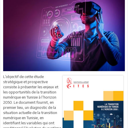
L’objectif de cette étude
stratégique et prospective
consiste à présenter les enjeux et
les opportunités de la transition
numérique en Tunisie à l’horizon
2050. Le document fournit, en
premier lieu, un diagnostic de la
situation actuelle de la transition
numérique en Tunisie, en
identifiant les variables qui ont
conditionné l’évolution du système