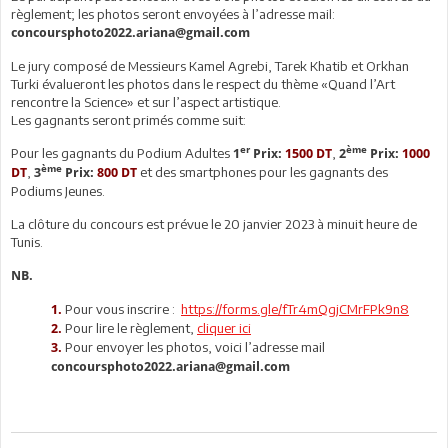
règlement; les photos seront envoyées à l’adresse mail:
concoursphoto2022.ariana@gmail.com
Le jury composé de Messieurs Kamel Agrebi, Tarek Khatib et Orkhan
Turki évalueront les photos dans le respect du thème «Quand l’Art
rencontre la Science» et sur l’aspect artistique.
Les gagnants seront primés comme suit:
er
ème
Pour les gagnants du Podium Adultes
,
1
Prix:
1500 DT
2
Prix:
1000
ème
,
et des smartphones pour les gagnants des
DT
3
Prix:
800 DT
Podiums Jeunes.
La clôture du concours est prévue le 20 janvier 2023 à minuit heure de
Tunis.
NB.
Pour vous inscrire :
https://forms.gle/fTr4mQgjCMrFPk9n8
1.
Pour lire le règlement,
cliquer ici
2.
Pour envoyer les photos, voici l’adresse mail
3.
concoursphoto2022.ariana@gmail.com