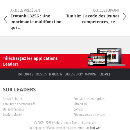
ARTICLE PRÉCÉDENT
ARTICLE SUIVANT
Ecotank L3256 : Une
Tunisie: L’exode des jeunes
imprimante multifonction
compétences, ce ...
qui ...
Téléchargez les applications
Leaders
PARTENAIRES
DOSSIERS
LEADERS TV
SUCCESS STORY
OPINIONS
TENDANCE
SUR LEADERS
Actualités Tunisie
Annuaire des entreprises
Annuaire de personnalités
Plan du site
Qui sommes nous
Contact
Leaders Mobile
Abonnez-vous au mensuel
© 2009 - 2026 Leaders.com.tn Tous droits réservés.
Conception et Développement du site internet par
Tanit web