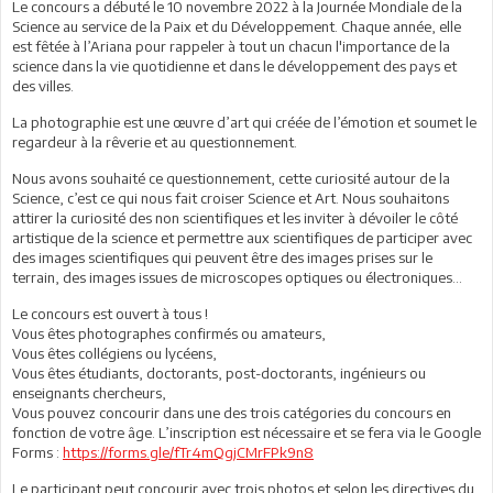
Le concours a débuté le 10 novembre 2022 à la Journée Mondiale de la
Science au service de la Paix et du Développement. Chaque année, elle
est fêtée à l’Ariana pour rappeler à tout un chacun l'importance de la
science dans la vie quotidienne et dans le développement des pays et
des villes.
La photographie est une œuvre d’art qui créée de l’émotion et soumet le
regardeur à la rêverie et au questionnement.
Nous avons souhaité ce questionnement, cette curiosité autour de la
Science, c’est ce qui nous fait croiser Science et Art. Nous souhaitons
attirer la curiosité des non scientifiques et les inviter à dévoiler le côté
artistique de la science et permettre aux scientifiques de participer avec
des images scientifiques qui peuvent être des images prises sur le
terrain, des images issues de microscopes optiques ou électroniques…
Le concours est ouvert à tous !
Vous êtes photographes confirmés ou amateurs,
Vous êtes collégiens ou lycéens,
Vous êtes étudiants, doctorants, post-doctorants, ingénieurs ou
enseignants chercheurs,
Vous pouvez concourir dans une des trois catégories du concours en
fonction de votre âge. L’inscription est nécessaire et se fera via le Google
Forms :
https://forms.gle/fTr4mQgjCMrFPk9n8
Le participant peut concourir avec trois photos et selon les directives du