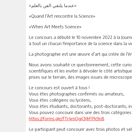
«عندما يلتقي الفن بالعلم»
«Quand l’Art rencontre la Science»
«When Art Meets Science»
Le concours a débuté le 10 novembre 2022 à la Journé
à tout un chacun l'importance de la science dans la v
La photographie est une œuvre d’art qui créée de l’é
Nous avons souhaité ce questionnement, cette curiosit
scientifiques et les inviter à dévoiler le côté artist
prises sur le terrain, des images issues de microsco
Le concours est ouvert à tous !
Vous êtes photographes confirmés ou amateurs,
Vous êtes collégiens ou lycéens,
Vous êtes étudiants, doctorants, post-doctorants, i
Vous pouvez concourir dans une des trois catégories d
https://forms.gle/fTr4mQgjCMrFPk9n8
Le participant peut concourir avec trois photos et se