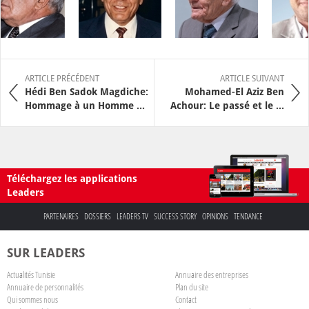
ARTICLE PRÉCÉDENT
ARTICLE SUIVANT
Hédi Ben Sadok Magdiche:
Mohamed-El Aziz Ben
Hommage à un Homme ...
Achour: Le passé et le ...
Téléchargez les applications
Leaders
PARTENAIRES
DOSSIERS
LEADERS TV
SUCCESS STORY
OPINIONS
TENDANCE
SUR LEADERS
Actualités Tunisie
Annuaire des entreprises
Annuaire de personnalités
Plan du site
Qui sommes nous
Contact