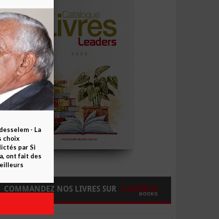
esselem - La
s choix
ctés par Si
 ont fait des
eilleurs
COMMANDEZ NOS LIVRES SUR