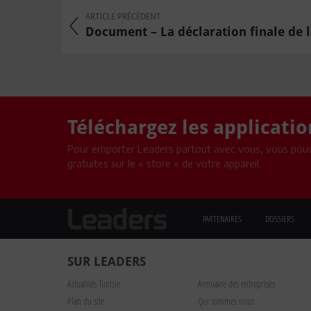
ARTICLE PRÉCÉDENT
Document – La déclaration finale de la
Téléchargez les applicati
Pour emporter Leaders partout avec vous, vous pouv
gratuites sur le « store » de votre appareil.
PARTENAIRES
DOSSIERS
SUR LEADERS
Actualités Tunisie
Annuaire des entreprises
Plan du site
Qui sommes nous