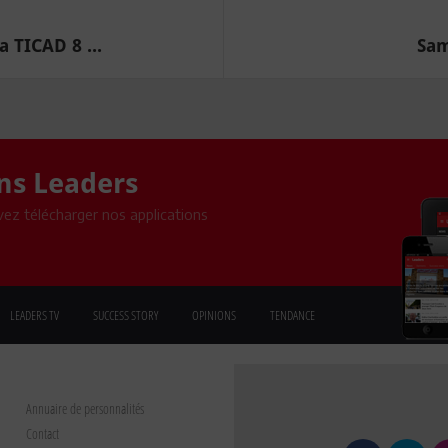
 TICAD 8 ...
Sam
ons Leaders
ez télécharger nos applications
LEADERS TV
SUCCESS STORY
OPINIONS
TENDANCE
Annuaire de personnalités
Contact