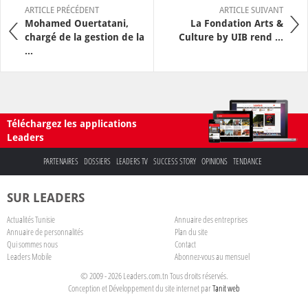
ARTICLE PRÉCÉDENT
ARTICLE SUIVANT
Mohamed Ouertatani,
La Fondation Arts &
chargé de la gestion de la
Culture by UIB rend ...
...
Téléchargez les applications
Leaders
PARTENAIRES
DOSSIERS
LEADERS TV
SUCCESS STORY
OPINIONS
TENDANCE
SUR LEADERS
Actualités Tunisie
Annuaire des entreprises
Annuaire de personnalités
Plan du site
Qui sommes nous
Contact
Leaders Mobile
Abonnez-vous au mensuel
© 2009 - 2026 Leaders.com.tn Tous droits réservés.
Conception et Développement du site internet par
Tanit web