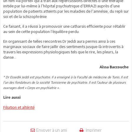
un film «la porte» qui a trait aux répercussions directes d’une thérapie
initiée par lui-même à l’hôpital psychiatrique d’ERRAZI auprès d’une
population de patients atteints par les maladies de l’amnésie, du repli sur
soi et de la schizophrénie.
Ce faisant, il a réussi à promouvoir une catharsis efficiente pour rétablir
au sein de cette population l’équilibre perdu.
En organisant de telles rencontres Dr Jeddi aura permis ainsi à ces
marginaux sociaux de faire jaillir des sentiments jusque-là introvertis à
travers les expressions physiologiques tels que le rire, les pleurs, la
danse...
Aïssa Baccouche
* Dr Essedik Jeddi est psychiatre. Il a enseigné à la Faculté de médecine de Tunis. Il est
l’un des fondateurs de la société Tunisienne de psychiatrie. Il est l’auteur de plusieurs
ouvrages dont « Corps en psychiatrie ».
Lire aussi
Filiation et altérité
Envoyer à un ami
Imprimer