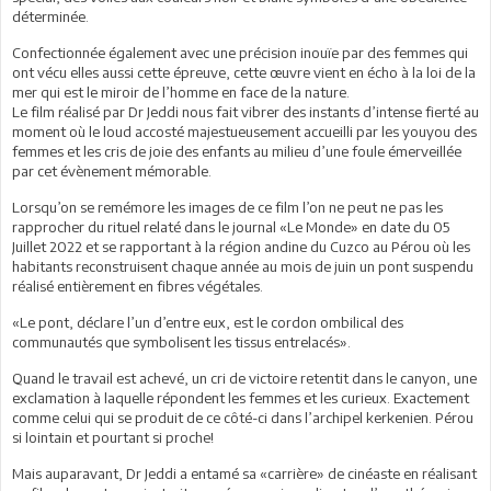
déterminée.
Confectionnée également avec une précision inouïe par des femmes qui
ont vécu elles aussi cette épreuve, cette œuvre vient en écho à la loi de la
mer qui est le miroir de l’homme en face de la nature.
Le film réalisé par Dr Jeddi nous fait vibrer des instants d’intense fierté au
moment où le loud accosté majestueusement accueilli par les youyou des
femmes et les cris de joie des enfants au milieu d’une foule émerveillée
par cet évènement mémorable.
Lorsqu’on se remémore les images de ce film l’on ne peut ne pas les
rapprocher du rituel relaté dans le journal «Le Monde» en date du 05
Juillet 2022 et se rapportant à la région andine du Cuzco au Pérou où les
habitants reconstruisent chaque année au mois de juin un pont suspendu
réalisé entièrement en fibres végétales.
«Le pont, déclare l’un d’entre eux, est le cordon ombilical des
communautés que symbolisent les tissus entrelacés».
Quand le travail est achevé, un cri de victoire retentit dans le canyon, une
exclamation à laquelle répondent les femmes et les curieux. Exactement
comme celui qui se produit de ce côté-ci dans l’archipel kerkenien. Pérou
si lointain et pourtant si proche!
Mais auparavant, Dr Jeddi a entamé sa «carrière» de cinéaste en réalisant