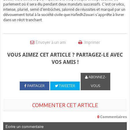
parlement où il sera élu pendant deux mandats successifs. C’est ce vécu,
intense, pluriel, semé d’embûches, jalonné de réussites et marqué par un
dévouement total à la société civile que HafedhZouari s’apprête à livrer
dans un récit tranchant.
Envoyer à un ami
Imprimer
VOUS AIMEZ CET ARTICLE ? PARTAGEZ-LE AVEC
VOS AMIS !
ABONNEZ-
PARTAGER
TWEETER
VOUS
COMMENTER CET ARTICLE
0
Commentaires
Ecrire un commentaire