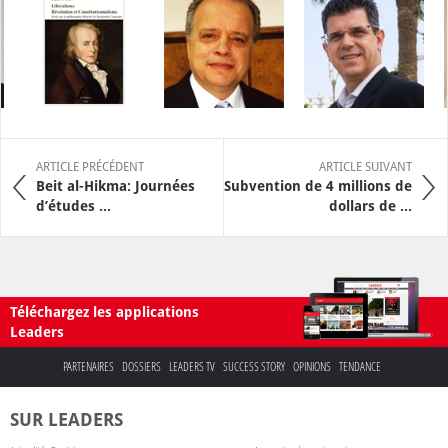
ARTICLE PRÉCÉDENT
ARTICLE SUIVANT
Beit al-Hikma: Journées
Subvention de 4 millions de
d’études ...
dollars de ...
Téléchargez les applications
Leaders
PARTENAIRES
DOSSIERS
LEADERS TV
SUCCESS STORY
OPINIONS
TENDANCE
SUR LEADERS