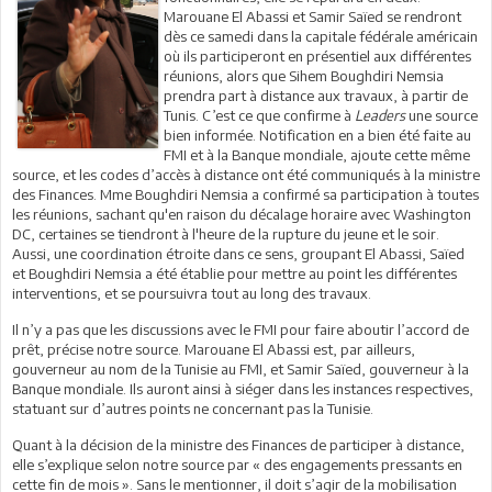
Marouane El Abassi et Samir Saïed se rendront
dès ce samedi dans la capitale fédérale américain
où ils participeront en présentiel aux différentes
réunions, alors que Sihem Boughdiri Nemsia
prendra part à distance aux travaux, à partir de
Tunis. C’est ce que confirme à
Leaders
une source
bien informée. Notification en a bien été faite au
FMI et à la Banque mondiale, ajoute cette même
source, et les codes d’accès à distance ont été communiqués à la ministre
des Finances. Mme Boughdiri Nemsia a confirmé sa participation à toutes
les réunions, sachant qu'en raison du décalage horaire avec Washington
DC, certaines se tiendront à l'heure de la rupture du jeune et le soir.
Aussi, une coordination étroite dans ce sens, groupant El Abassi, Saïed
et Boughdiri Nemsia a été établie pour mettre au point les différentes
interventions, et se poursuivra tout au long des travaux.
Il n’y a pas que les discussions avec le FMI pour faire aboutir l’accord de
prêt, précise notre source. Marouane El Abassi est, par ailleurs,
gouverneur au nom de la Tunisie au FMI, et Samir Saïed, gouverneur à la
Banque mondiale. Ils auront ainsi à siéger dans les instances respectives,
statuant sur d’autres points ne concernant pas la Tunisie.
Quant à la décision de la ministre des Finances de participer à distance,
elle s’explique selon notre source par « des engagements pressants en
cette fin de mois ». Sans le mentionner, il doit s’agir de la mobilisation